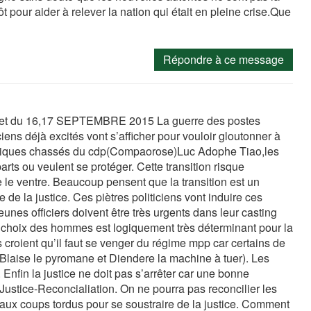
pour aider à relever la nation qui était en pleine crise.Que
Répondre à ce message
du 16,17 SEPTEMBRE 2015 La guerre des postes
ens déjà excités vont s’afficher pour vouloir gloutonner à
iques chassés du cdp(Compaorose)Luc Adophe Tiao,les
arts ou veulent se protéger. Cette transition risque
 le ventre. Beaucoup pensent que la transition est un
e la justice. Ces piètres politiciens vont induire ces
unes officiers doivent être très urgents dans leur casting
e choix des hommes est logiquement très déterminant pour la
s croient qu’il faut se venger du régime mpp car certains de
e(Blaise le pyromane et Diendere la machine à tuer). Les
Enfin la justice ne doit pas s’arrêter car une bonne
Justice-Reconcialiation. On ne pourra pas reconcilier les
 aux coups tordus pour se soustraire de la justice. Comment