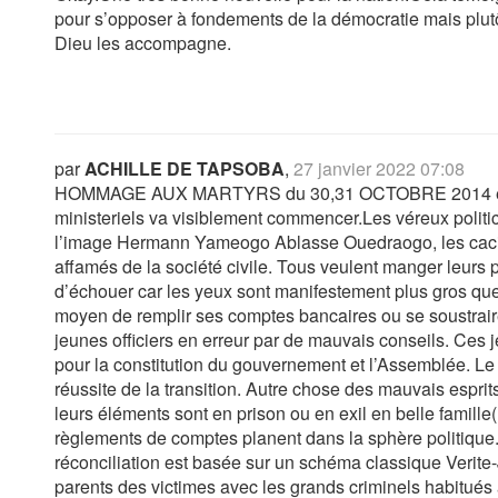
pour s’opposer à fondements de la démocratie mais plutôt 
Dieu les accompagne.
par
ACHILLE DE TAPSOBA
,
27 janvier 2022 07:08
HOMMAGE AUX MARTYRS du 30,31 OCTOBRE 2014 et 
ministeriels va visiblement commencer.Les véreux politici
l’image Hermann Yameogo Ablasse Ouedraogo, les cac
affamés de la société civile. Tous veulent manger leurs p
d’échouer car les yeux sont manifestement plus gros que
moyen de remplir ses comptes bancaires ou se soustraire d
jeunes officiers en erreur par de mauvais conseils. Ces je
pour la constitution du gouvernement et l’Assemblée. L
réussite de la transition. Autre chose des mauvais esprit
leurs éléments sont en prison ou en exil en belle famill
règlements de comptes planent dans la sphère politique. 
réconciliation est basée sur un schéma classique Verite-
parents des victimes avec les grands criminels habitués