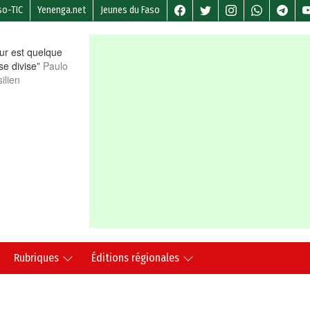
so-TIC
Yenenga.net
Jeunes du Faso
r est quelque
 se divise”
Paulo
ilien
Rubriques
Éditions régionales