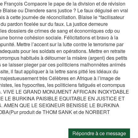
de François Compaore le pape de la division et de révision
 Blaise ou Diendere sans justice ? Le faux déguisé en vrai
s à cette journée de réconciliation. Blaise le "facilisateur
du pardon ficelée sur du faux. La justice demeure
s les dossiers de crimes de sang et économiques cdp ou
une bonne cohésion sociale. Félicitations et bravo à la
impunité. Mettre l’accent sur la lutte contre le terrorisme par
dequats pour les soldats en opérations. Mettre en retraite
corrompus habitués à détourner la misère (argent) des petits
as se laisser pieger par ces politiciens malhonnêtes animés
te, il faut appliquer à la lettre sans pitié les idéaux du
jestueusement très Célèbres en Afrique à l’image de
es, les hypocrites, les politiciens fatigués et corrompus
 30 ans. VIVE LE GRAND MONUMENT AFRICAIN INOXYDABLE
 LE BURKINA PAISIBLE EQUITABLE EN JUSTICE ET
S. AMEN QUE LE SEIGNEUR BENISSE LE BURKINA
A(Pur produit de THOM SANK et de NORBERT
Répondre à ce message