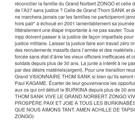
réconcilier la famille du Grand Norbert ZONGO et celle 
de l’A37 sans justice ? Celle de Grand Thom SANK et de
ne marchera jamais car les familles ne participeront jamai
hors pair" a échoué en 2001 lamentablement sa journée 
littéralement une étape importante à ne pas sauter. Tou
mpp doivent passer à la justice de façon impartiale pour 
justice militaire. Laisser la justice faire son travail zéro 
des recrutements massifs dans l’armée et des matériels a
forcée sans état d’âme les vieux officiers inefficaces et 
soldats depuis plus de 30 ans. La junte a intérêt à ne p
par des désirs matériels(argent). Pour une transition reussi
Grand VISIONNAIRE THOM SANK si bien qu’ils seront ma
Paul KAGAME. Écarter de leur gouvervance les opportunist
aux os qui ont détruit le BURKINA depuis plus de
THOM SANK VIVE LE GRAND NORBERT ZONGO VIVE
PROSPÈRE PAIX ET JOIE A TOUS LES BURKINABÉ
QUE NOUS AIMONS TANT. AMEN ACHILLE DE TAPSOB
ZONGO)