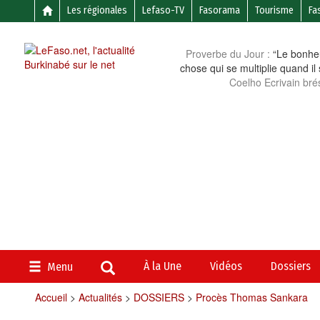
Les régionales
Lefaso-TV
Fasorama
Tourisme
Fa
Proverbe du Jour :
“Le bonheu
chose qui se multiplie quand il
Coelho Ecrivain brés
À la Une
Vidéos
Dossiers
Menu
Accueil
>
Actualités
>
DOSSIERS
>
Procès Thomas Sankara