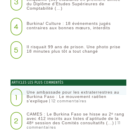
3
du Diplôme d’Etudes Supérieures de
Comptabilité (…)
Burkina/ Culture : 18 événements jugés
4
contraires aux bonnes mœurs, interdits
Il risquait 99 ans de prison. Une photo prise
5
18 minutes plus tôt a tout changé
ARTICLES LES PLUS COMMENTÉS
Une ambassade pour les extraterrestres au
1
Burkina Faso : Le mouvement raëlien
| 12 commentaires
s’explique
CAMES : Le Burkina Faso se hisse au 2ᵉ rang
2
avec 412 inscrits aux listes d’aptitude de la
| 11
48ᵉ session des Comités consultatifs (…)
commentaires