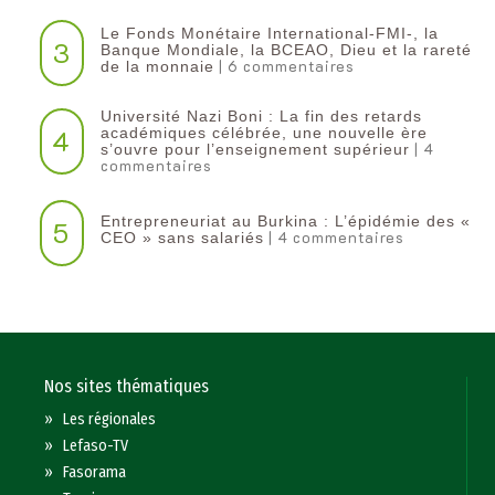
Le Fonds Monétaire International-FMI-, la
3
Banque Mondiale, la BCEAO, Dieu et la rareté
| 6 commentaires
de la monnaie
Université Nazi Boni : La fin des retards
4
académiques célébrée, une nouvelle ère
| 4
s’ouvre pour l’enseignement supérieur
commentaires
Entrepreneuriat au Burkina : L’épidémie des «
5
| 4 commentaires
CEO » sans salariés
Nos sites thématiques
»
Les régionales
»
Lefaso-TV
»
Fasorama