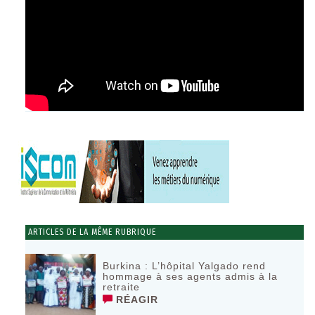
ARTICLES DE LA MÊME RUBRIQUE
Burkina : L’hôpital Yalgado rend
hommage à ses agents admis à la
retraite
RÉAGIR