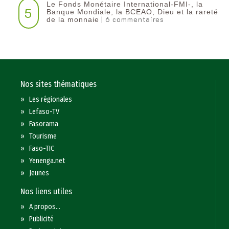
Le Fonds Monétaire International-FMI-, la
5
Banque Mondiale, la BCEAO, Dieu et la rareté
| 6 commentaires
de la monnaie
Nos sites thématiques
»
Les régionales
»
Lefaso-TV
»
Fasorama
»
Tourisme
»
Faso-TIC
»
Yenenga.net
»
Jeunes
Nos liens utiles
»
A propos...
»
Publicité