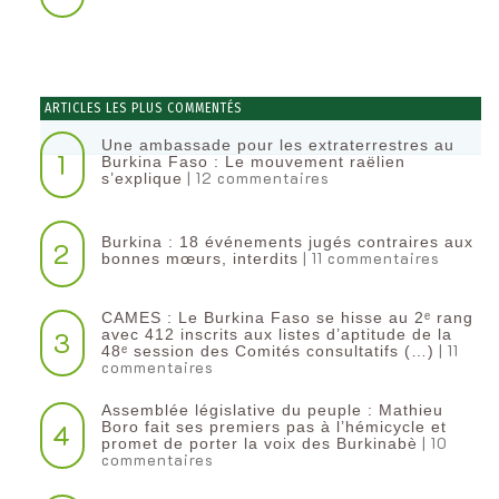
ARTICLES LES PLUS COMMENTÉS
Une ambassade pour les extraterrestres au
1
Burkina Faso : Le mouvement raëlien
| 12 commentaires
s’explique
Burkina : 18 événements jugés contraires aux
2
| 11 commentaires
bonnes mœurs, interdits
CAMES : Le Burkina Faso se hisse au 2ᵉ rang
3
avec 412 inscrits aux listes d’aptitude de la
| 11
48ᵉ session des Comités consultatifs (…)
commentaires
Assemblée législative du peuple : Mathieu
4
Boro fait ses premiers pas à l’hémicycle et
| 10
promet de porter la voix des Burkinabè
commentaires