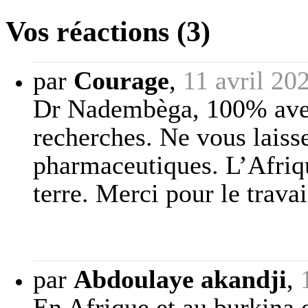
Vos réactions (3)
par
Courage
,
11 avril 20
Dr Nadembèga, 100% avec
recherches. Ne vous laisse
pharmaceutiques. L’Afrique
terre. Merci pour le travai
par
Abdoulaye akandji
,
En Afrique et au burkina e