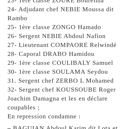
23- 1ère classe ZOURE Boureima
24- Adjudant chef NEBIE Moussa dit
Rambo
25- 1ère classe ZONGO Hamado
26- Sergent NEBIE Abdoul Nafion
27- Lieutenant COMPAORE Relwindé
28- Caporal DRABO Hamidou
29- 1ère classe COULIBALY Samuel
30- 1ère classe SOULAMA Seydou
31. Sergent chef ZERBO L Mohamed
32- Sergent chef KOUSSOUBE Roger
Joachim Damagna et les en déclare
coupables ;
En repression condamne :
–
BAGUIAN Abdoul Karim dit Lota et