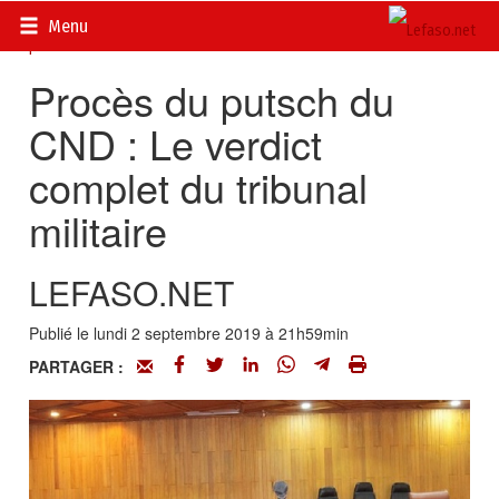
Accueil
>
Actualités
>
DOSSIERS
>
Putsch du Conseil National
Menu
pour la Démocratie
Procès du putsch du
CND : Le verdict
complet du tribunal
militaire
LEFASO.NET
Publié le lundi 2 septembre 2019 à 21h59min
PARTAGER :