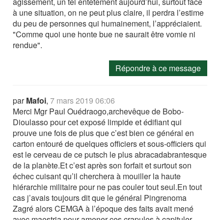
agissement, un tel entêtement aujourd’hui, surtout face
à une situation, on ne peut plus claire, il perdra l’estime
du peu de personnes qui humainement, l’appréciaient.
"Comme quoi une honte bue ne saurait être vomie ni
rendue".
Répondre à ce message
par
Mafoi
,
7 mars 2019 06:06
Merci Mgr Paul Ouédraogo,archevêque de Bobo-
Dioulasso pour cet exposé limpide et édifiant qui
prouve une fois de plus que c’est bien ce général en
carton entouré de quelques officiers et sous-officiers qui
est le cerveau de ce putsch le plus abracadabrantesque
de la planète.Et c’est après son forfait et surtout son
échec cuisant qu’il cherchera à mouiller la haute
hiérarchie militaire pour ne pas couler tout seul.En tout
cas j’avais toujours dit que le général Pingrenoma
Zagré alors CEMGA à l’époque des faits avait mené
avec maestria pour amener ces crapules à capituler