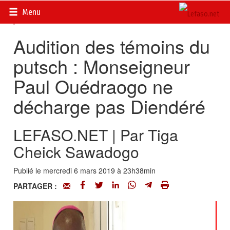
Accueil
>
Actualités
>
DOSSIERS
>
Putsch du Conseil National
Menu
pour la Démocratie
Audition des témoins du
putsch : Monseigneur
Paul Ouédraogo ne
décharge pas Diendéré
LEFASO.NET | Par Tiga
Cheick Sawadogo
Publié le mercredi 6 mars 2019 à 23h38min
PARTAGER :