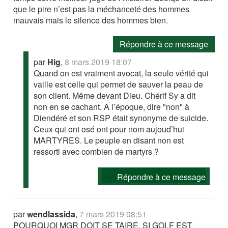
que le pire n’est pas la méchanceté des hommes
mauvais mais le silence des hommes bien.
Répondre à ce message
par
Hig
,
8 mars 2019 18:07
Quand on est vraiment avocat, la seule vérité qui
vaille est celle qui permet de sauver la peau de
son client. Même devant Dieu. Chérif Sy a dit
non en se cachant. A l’époque, dire "non" à
Diendéré et son RSP était synonyme de suicide.
Ceux qui ont osé ont pour nom aujoud’hui
MARTYRES. Le peuple en disant non est
ressorti avec combien de martyrs ?
Répondre à ce message
par
wendlassida
,
7 mars 2019 08:51
POURQUOI MGR DOIT SE TAIRE, SI GOLF EST