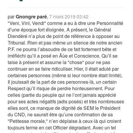
par
Gnongre paré
,
7 mars 2019 03:42
"Veni, Vini, Vendi" comme a eu à dire une Personnalité
d’une époque fort éloignée. A présent, le Général
Diendéré n’a plus de point de référence à opposer au
Tribunal. Rien et pas même un silence de notre ancien
P.F. ne pourra l’absoudre de ce fait fortement bête et
irréfléchi qu’il a posé en Âùe et Conscience. Qu’il se
taise à présent et assume la "chose" pour ne pas
continuer en se faire ridiculiser. Hier, il était adulé par
certaines personnes (même si leur nombre était limité).
Il jouissait de la part de ces personnes-là, un certain
Respect qu’il risque de perdre honteusement. Pour
celles (partie du peuple qui ne l’ont jamais apprécié
pour ses actes négatifs jadis posés) et très nombreuses
elles sont, ce manque de dignité de SEM le Président
du CND, ne saurait être qu’une confirmation de sa
"Petitesse morale," n’en déplaise à ceux-là qui croient
toujours ferme en cet Officier dégradant. Avec un tel