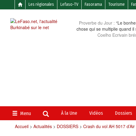
Les régionales
Lefaso-TV
Fasorama
Tourisme
Fa
Proverbe du Jour :
“Le bonheu
chose qui se multiplie quand il
Coelho Ecrivain brés
À la Une
Vidéos
Dossiers
Menu
Accueil
>
Actualités
>
DOSSIERS
>
Crash du vol AH 5017 d’Air 