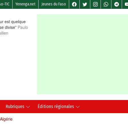
so-TIC
Yenenga.net
Jeunes du Faso
r est quelque
 se divise”
Paulo
ilien
Rubriques
Éditions régionales
Algérie