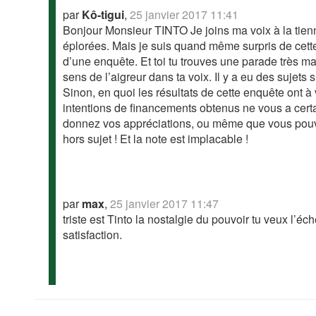
par
Kô-tigui
,
25 janvier 2017 11:41
Bonjour Monsieur TINTO Je joins ma voix à la tie
éplorées. Mais je suis quand même surpris de cette 
d’une enquête. Et toi tu trouves une parade très 
sens de l’aigreur dans ta voix. Il y a eu des sujets
Sinon, en quoi les résultats de cette enquête ont 
intentions de financements obtenus ne vous a cert
donnez vos appréciations, ou même que vous pouve
hors sujet ! Et la note est implacable !
par
max
,
25 janvier 2017 11:47
triste est Tinto la nostalgie du pouvoir tu veux l
satisfaction.