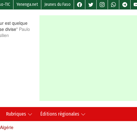
so-TIC
Yenenga.net
Jeunes du Faso
r est quelque
 se divise”
Paulo
ilien
Rubriques
Éditions régionales
Algérie