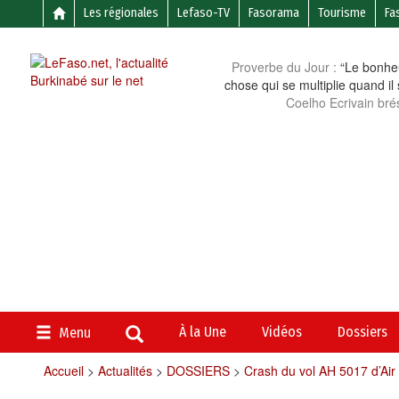
Les régionales
Lefaso-TV
Fasorama
Tourisme
Fa
Proverbe du Jour :
“Le bonheu
chose qui se multiplie quand il
Coelho Ecrivain brés
À la Une
Vidéos
Dossiers
Menu
Accueil
>
Actualités
>
DOSSIERS
>
Crash du vol AH 5017 d’Air 