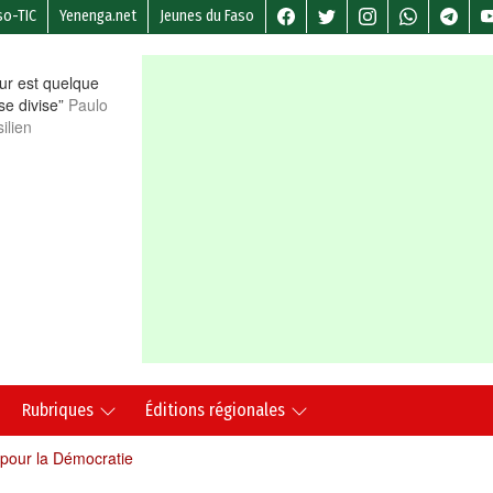
so-TIC
Yenenga.net
Jeunes du Faso
r est quelque
 se divise”
Paulo
ilien
Rubriques
Éditions régionales
 pour la Démocratie