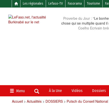
Les régionales
Lefaso-TV
Fasorama
Tourisme
Fa
Proverbe du Jour :
“Le bonheu
chose qui se multiplie quand il
Coelho Ecrivain brés
À la Une
Vidéos
Dossiers
Menu
Accueil
>
Actualités
>
DOSSIERS
>
Putsch du Conseil National