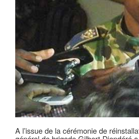
A l’issue de la cérémonie de réinstall
général de brigade Gilbert Diendéré a