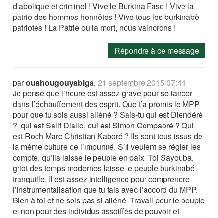
diabolique et criminel ! Vive le Burkina Faso ! Vive la
patrie des hommes honnêtes ! Vive tous les burkinabè
patriotes ! La Patrie ou la mort, nous vaincrons !
Répondre à ce message
par
ouahougouyabiga
,
21 septembre 2015 07:44
Je pense que l’heure est assez grave pour se lancer
dans l’échauffement des esprit. Que t’a promis le MPP
pour que tu sois aussi aliéné ? Sais-tu qui est Diendéré
?, qui est Salif Diallo, qui est Simon Compaoré ? Qui
est Roch Marc Christian Kaboré ? Ils sont tous issus de
la même culture de l’impunité. S’il veulent se régler les
compte, qu’ils laisse le peuple en paix. Toi Sayouba,
griot des temps modernes laisse le peuple burkinabé
tranquille. Il est assez intelligence pour comprendre
l’instrumentalisation que tu fais avec l’accord du MPP.
Bien à toi et ne sois pas si aliéné. Travail pour le peuple
et non pour des individus assoiffés de pouvoir et