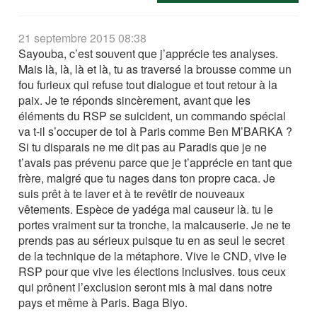
21 septembre 2015 08:38
Sayouba, c’est souvent que j’apprécie tes analyses.
Mais là, là, là et là, tu as traversé la brousse comme un
fou furieux qui refuse tout dialogue et tout retour à la
paix. Je te réponds sincèrement, avant que les
éléments du RSP se suicident, un commando spécial
va t-il s’occuper de toi à Paris comme Ben M’BARKA ?
Si tu disparais ne me dit pas au Paradis que je ne
t’avais pas prévenu parce que je t’apprécie en tant que
frère, malgré que tu nages dans ton propre caca. Je
suis prêt à te laver et à te revêtir de nouveaux
vêtements. Espèce de yadéga mal causeur là. tu le
portes vraiment sur ta tronche, la malcauserie. Je ne te
prends pas au sérieux puisque tu en as seul le secret
de la technique de la métaphore. Vive le CND, vive le
RSP pour que vive les élections inclusives. tous ceux
qui prônent l’exclusion seront mis à mal dans notre
pays et même à Paris. Baga Biyo.