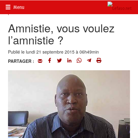
Accueil
>
Actualités
>
DOSSIERS
>
Putsch du Conseil National
Menu
pour la Démocratie
Amnistie, vous voulez
l’amnistie ?
Publié le lundi 21 septembre 2015 à 06h49min
PARTAGER :