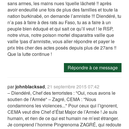
sans armes, les mains nues !quelle lâcheté !! après
avoir endeuillé une fois de plus des familles et toute la
nation burkinabé, on demande l’amnistie !!! Diendéré, tu
n’a pas à faire à des rats au Faso, tu as a faire à un
peuple bien éduqué et qui sait ce qu’il veut ! le RSP,
notre virus, notre poison mortel disparaitra vaille que
vaille !pas d’amnistie, vous aller répondre et payer le
prix très cher des actes posés depuis plus de 27ans !!
Que la lutte continue !
Répondre à ce message
par
johnblacksad
,
21 septembre 2015 07:42
– Diendéré, Chef des terroristes : "Oui, nous avons le
soutien de l’Armée" – Zagré, CEMA : "Nous
condamnons les violences..." Pour ceux qui l’ignorent,
CEMA veut dire Chef d’État Major de l’Armée ! Je suis
humain, et rien de ce qui est humain ne m’est étranger.
Je comprend l’homme Pingrenoma ZAGRÉ, qui redoute