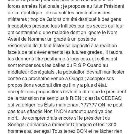
forces armées Nationale ; je propose au futur Président
de la république , de sursoir les nominations des
militaires ; trop de Galons ont été distribué à des gens
incapables presque tous infiltrés par les sectes qui leur
ont contaminé d une maladie dont on ignore le Nom
Avant de Nommer un gradé à un poste de
responsabilité ,il faut tester sa capacité à la réaction
face à de tels événements les futures grades , il faudra
les donner à titre posthume à tous ceux et celles qui
sont tomber sous les balles du R S P Quand au
médiateur Sénégalais , la population devrait manifester
contre sa prochaine venue a Ouaga ; accepter ses
propositions voudrait dire qu il n y a plus d état.
accepter ses propositions revient à dire que le président
de la transition ne sert plus à RIEN ; c est la CEDEAO
qui va diriger les États maintenant ?????? ON ne peut
pas tous effacés Non ! NON surtout quand ya des
mort... Je comprendrais encore si le président du
Sénégal demande à ramener Djendjeré et les 1300
hommes au senegal Tous tenez BON et ne lâcher rien