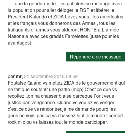
..... que la gendarmerie , les policiers se mélange avec
la population pour aller déloger le RSP et libérer le
Président Kafando et ZIDA Levez vous , les americains
et les français vous donnerons des Armes , tous les
trafiquants d’ armes vous aideront HONTE à L armée
Nationale avec ces gradés Famelettes (juste pour les
avantages)
Répondre à ce message
par
mr
,
21 septembre 2015 08:59
Foutaise Quand vs mettez ZIDA ds le gouvernement qui
ne fait que soutenir une partie (mpp) C’est ce que vs
recoltez...on na chasser blaise parceque l’ont veus
justice pas vengeance. Quand vs voulez vs venger
c’est ce que vs rencontrer.je me demande pourq les
gens ne voyll pas ca.vs chassez tout le monde I compri
rock m c ou vs laissez tout le monde participper.