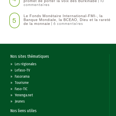
| 10
promet de porter la voix des Burkinabè
commentaires
Le Fonds Monétaire International-FMI-, la
5
Banque Mondiale, la BCEAO, Dieu et la rareté
| 6 commentaires
de la monnaie
Nos sites thématiques
»
Les régionales
»
Lefaso-TV
»
Fasorama
»
Tourisme
»
Faso-TIC
»
Yenenga.net
»
Jeunes
Nos liens utiles