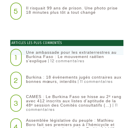
Il risquait 99 ans de prison. Une photo prise
5
18 minutes plus tôt a tout changé
ARTICLES LES PLUS COMMENTÉS
Une ambassade pour les extraterrestres au
1
Burkina Faso : Le mouvement raëlien
| 12 commentaires
s’explique
Burkina : 18 événements jugés contraires aux
2
| 11 commentaires
bonnes mœurs, interdits
CAMES : Le Burkina Faso se hisse au 2ᵉ rang
3
avec 412 inscrits aux listes d’aptitude de la
| 11
48ᵉ session des Comités consultatifs (…)
commentaires
Assemblée législative du peuple : Mathieu
4
Boro fait ses premiers pas à l’hémicycle et