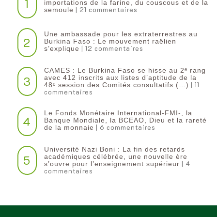
1
importations de la farine, du couscous et de la
| 21 commentaires
semoule
Une ambassade pour les extraterrestres au
2
Burkina Faso : Le mouvement raëlien
| 12 commentaires
s’explique
CAMES : Le Burkina Faso se hisse au 2ᵉ rang
3
avec 412 inscrits aux listes d’aptitude de la
| 11
48ᵉ session des Comités consultatifs (…)
commentaires
Le Fonds Monétaire International-FMI-, la
4
Banque Mondiale, la BCEAO, Dieu et la rareté
| 6 commentaires
de la monnaie
Université Nazi Boni : La fin des retards
5
académiques célébrée, une nouvelle ère
| 4
s’ouvre pour l’enseignement supérieur
commentaires