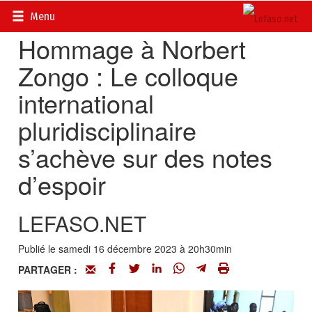
Accueil
>
Actualités
>
DOSSIERS
>
Affaire Norbert Zongo
Menu
Hommage à Norbert
Zongo : Le colloque
international
pluridisciplinaire
s’achève sur des notes
d’espoir
LEFASO.NET
Publié le samedi 16 décembre 2023 à 20h30min
PARTAGER :