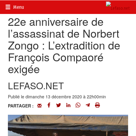
Accueil
>
Actualités
>
DOSSIERS
>
Affaire Norbert Zongo
Menu
22e anniversaire de
l’assassinat de Norbert
Zongo : L’extradition de
François Compaoré
exigée
LEFASO.NET
Publié le dimanche 13 décembre 2020 à 22h00min
PARTAGER :