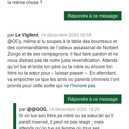
la même chose ?
Répondre à ce message
par
Le Vigilent
,
14 décembre 2020 09:58
@OCy, même si tu soupes à la table des bourreaux et
des commanditaires de l’odieux assassinat de Norbert
Zongo et de ses compagnons, il faut faire pardon et ne
nous distrais pas de notre juste revendication. Attends
qu’on tue et brûle ton père ou ta mère ou encore ton
frère ou ta sœur pour « laisser passer ». En attendant,
va empocher ce que tes amis ou parents criminels t’ont
promis pour cette sortie qui ne t’honore pas.
Répondre à ce message
par
@@GOG
,
14 décembre 2020 19:20
Si on tue son frère,sa mére ou sa sœur,tel qu’il
paraît insensé, il peut ne pas réagir ; mais
attends qu’on tue sa femme où tous ses