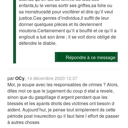
enfants,tu le verras sortir ses griffes,sa folie ou
sa monstruosité pour vociférer et dire qu’il veut
justice.Ces genres d’individus,il suffit de leur
donner quelques pièces et ils deviennent
moutons.Certainement qu’il a bouffé et ce qu’il a
englouti a tué son âme ; il se voit donc obligé de
défendre le diable.
Répondre à ce message
par
OCy
,
14 décembre 2020 12:37
Moi, je soupe avec les responsables de crimes ? Alors,
dites moi ce que le jugement du coup d etat a revele,
sinon que du gaspillage d argent pendant que les
blessés et les ayants droits des victimes ont besoin d
aident. Aujourd’hui, je pense tout simplement ds cette
période post insurection qu il faut faire l effort de passer
à autres choses