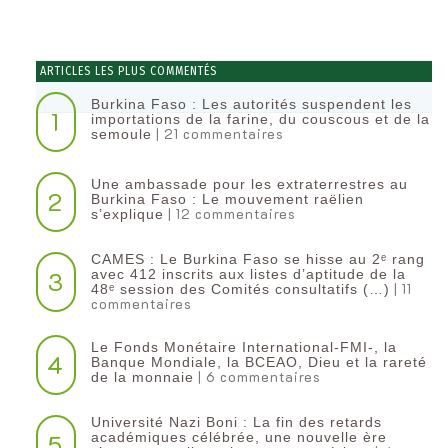
ARTICLES LES PLUS COMMENTÉS
Burkina Faso : Les autorités suspendent les
1
importations de la farine, du couscous et de la
| 21 commentaires
semoule
Une ambassade pour les extraterrestres au
2
Burkina Faso : Le mouvement raëlien
| 12 commentaires
s’explique
CAMES : Le Burkina Faso se hisse au 2ᵉ rang
3
avec 412 inscrits aux listes d’aptitude de la
| 11
48ᵉ session des Comités consultatifs (…)
commentaires
Le Fonds Monétaire International-FMI-, la
4
Banque Mondiale, la BCEAO, Dieu et la rareté
| 6 commentaires
de la monnaie
Université Nazi Boni : La fin des retards
5
académiques célébrée, une nouvelle ère