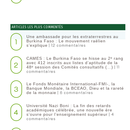
ARTICLES LES PLUS COMMENTÉS
Une ambassade pour les extraterrestres au
1
Burkina Faso : Le mouvement raëlien
| 12 commentaires
s’explique
CAMES : Le Burkina Faso se hisse au 2ᵉ rang
2
avec 412 inscrits aux listes d’aptitude de la
| 11
48ᵉ session des Comités consultatifs (…)
commentaires
Le Fonds Monétaire International-FMI-, la
3
Banque Mondiale, la BCEAO, Dieu et la rareté
| 6 commentaires
de la monnaie
Université Nazi Boni : La fin des retards
4
académiques célébrée, une nouvelle ère
| 4
s’ouvre pour l’enseignement supérieur
commentaires