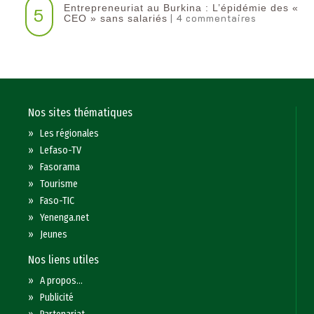
Entrepreneuriat au Burkina : L’épidémie des «
5
| 4 commentaires
CEO » sans salariés
Nos sites thématiques
»
Les régionales
»
Lefaso-TV
»
Fasorama
»
Tourisme
»
Faso-TIC
»
Yenenga.net
»
Jeunes
Nos liens utiles
»
A propos...
»
Publicité