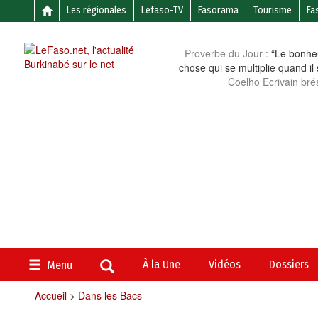
Les régionales
Lefaso-TV
Fasorama
Tourisme
Fa
Proverbe du Jour :
“Le bonheu
chose qui se multiplie quand il
Coelho Ecrivain brés
À la Une
Vidéos
Dossiers
Menu
Accueil
>
Dans les Bacs