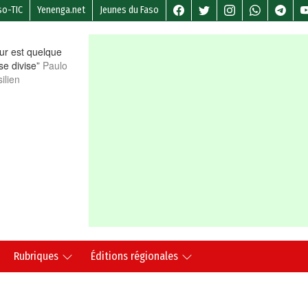
so-TIC
Yenenga.net
Jeunes du Faso
r est quelque
 se divise”
Paulo
ilien
Rubriques
Éditions régionales