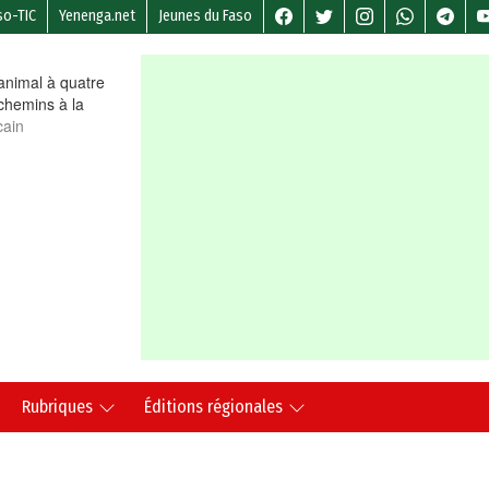
so-TIC
Yenenga.net
Jeunes du Faso
nimal à quatre
chemins à la
cain
Rubriques
Éditions régionales