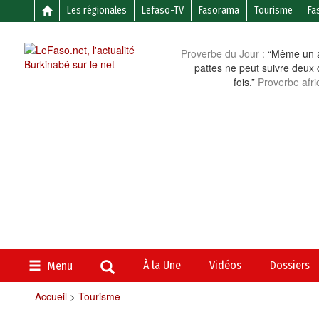
Les régionales
Lefaso-TV
Fasorama
Tourisme
Fa
Proverbe du Jour :
“Même un a
pattes ne peut suivre deux 
fois.”
Proverbe afri
À la Une
Vidéos
Dossiers
Menu
Accueil
>
Tourisme