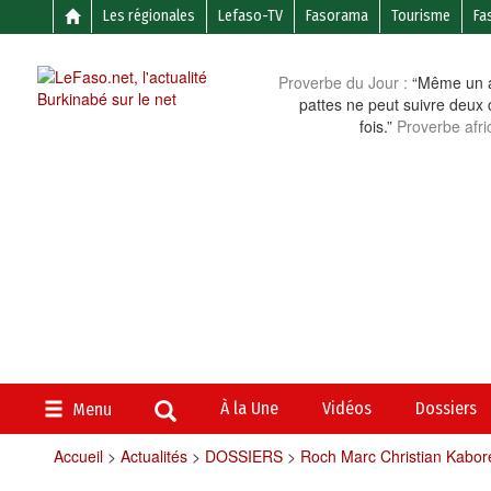
Les régionales
Lefaso-TV
Fasorama
Tourisme
Fa
Proverbe du Jour :
“Même un a
pattes ne peut suivre deux 
fois.”
Proverbe afri
À la Une
Vidéos
Dossiers
Menu
Accueil
>
Actualités
>
DOSSIERS
>
Roch Marc Christian Kaboré