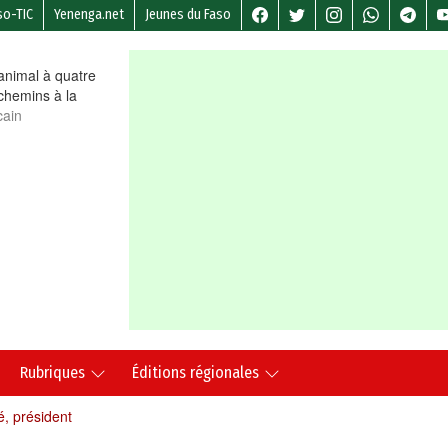
so-TIC
Yenenga.net
Jeunes du Faso
nimal à quatre
chemins à la
cain
Rubriques
Éditions régionales
, président