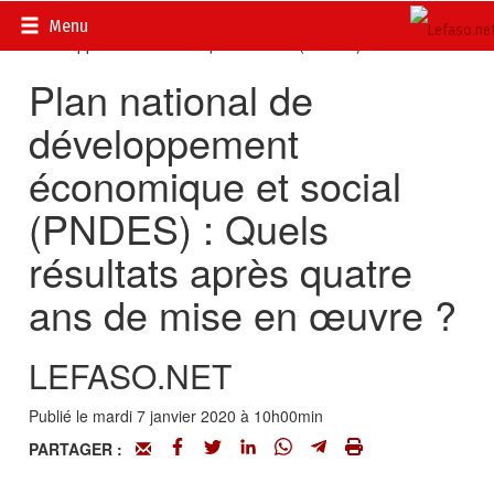
Accueil
>
Actualités
>
DOSSIERS
>
Plan National de
Menu
Développement Economique et Social (PNDES) 2016-2020
Plan national de
développement
économique et social
(PNDES) : Quels
résultats après quatre
ans de mise en œuvre ?
LEFASO.NET
Publié le mardi 7 janvier 2020 à 10h00min
PARTAGER :