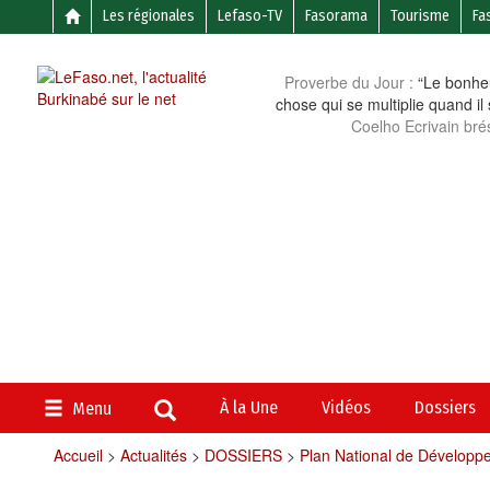
Les régionales
Lefaso-TV
Fasorama
Tourisme
Fa
Proverbe du Jour :
“Le bonheu
chose qui se multiplie quand il
Coelho Ecrivain brés
À la Une
Vidéos
Dossiers
Menu
Accueil
>
Actualités
>
DOSSIERS
>
Plan National de Dévelop