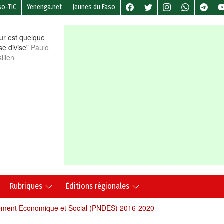
so-TIC
Yenenga.net
Jeunes du Faso
r est quelque
 se divise”
Paulo
ilien
Rubriques
Éditions régionales
pement Economique et Social (PNDES) 2016-2020