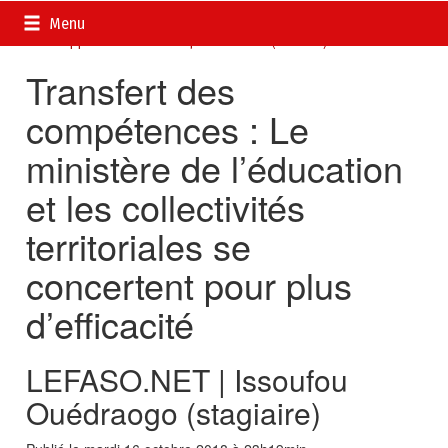
Accueil
>
Actualités
>
DOSSIERS
>
Plan National de
Menu
Développement Economique et Social (PNDES) 2016-2020
Transfert des
compétences : Le
ministère de l’éducation
et les collectivités
territoriales se
concertent pour plus
d’efficacité
LEFASO.NET | Issoufou
Ouédraogo (stagiaire)