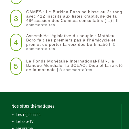
CAMES : Le Burkina Faso se hisse au 2ᵉ rang
3
avec 412 inscrits aux listes d’aptitude de la
| 11
48ᵉ session des Comités consultatifs (…)
commentaires
Assemblée législative du peuple : Mathieu
4
Boro fait ses premiers pas à l’hémicycle et
| 10
promet de porter la voix des Burkinabè
commentaires
Le Fonds Monétaire International-FMI-, la
5
Banque Mondiale, la BCEAO, Dieu et la rareté
| 6 commentaires
de la monnaie
Nos sites thématiques
»
Les régionales
»
Lefaso-TV
»
Fasorama