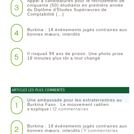
Appel à candidatures pour le recrutement de
3
cinquante (50) étudiants en première année
du Diplôme d’Etudes Supérieures de
Comptabilité (…)
Burkina : 18 événements jugés contraires aux
4
bonnes mœurs, interdits
Il risquait 99 ans de prison. Une photo prise
5
18 minutes plus tôt a tout changé
ARTICLES LES PLUS COMMENTÉS
Une ambassade pour les extraterrestres au
1
Burkina Faso : Le mouvement raëlien
| 12 commentaires
s’explique
Burkina : 18 événements jugés contraires aux
2
| 11 commentaires
bonnes mœurs, interdits