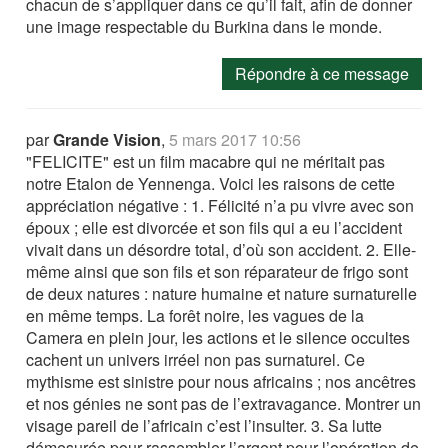
chacun de s’appliquer dans ce qu’il fait, afin de donner
une image respectable du Burkina dans le monde.
Répondre à ce message
par
Grande Vision
,
5 mars 2017 10:56
"FELICITE" est un film macabre qui ne méritait pas
notre Etalon de Yennenga. Voici les raisons de cette
appréciation négative : 1. Félicité n’a pu vivre avec son
époux ; elle est divorcée et son fils qui a eu l’accident
vivait dans un désordre total, d’où son accident. 2. Elle-
même ainsi que son fils et son réparateur de frigo sont
de deux natures : nature humaine et nature surnaturelle
en même temps. La forêt noire, les vagues de la
Camera en plein jour, les actions et le silence occultes
cachent un univers irréel non pas surnaturel. Ce
mythisme est sinistre pour nous africains ; nos ancêtres
et nos génies ne sont pas de l’extravagance. Montrer un
visage pareil de l’africain c’est l’insulter. 3. Sa lutte
démesurée pour rassembler l’argent pour l’opération de