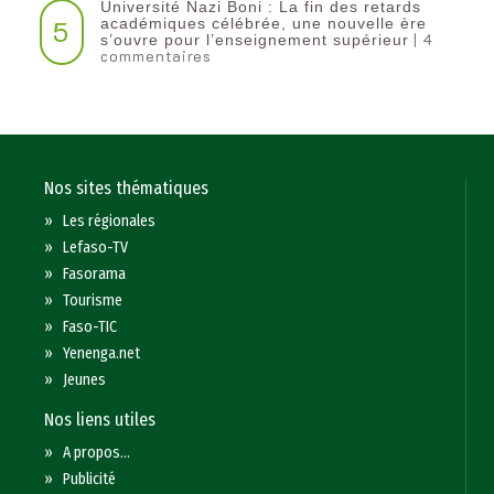
Université Nazi Boni : La fin des retards
5
académiques célébrée, une nouvelle ère
| 4
s’ouvre pour l’enseignement supérieur
commentaires
Nos sites thématiques
»
Les régionales
»
Lefaso-TV
»
Fasorama
»
Tourisme
»
Faso-TIC
»
Yenenga.net
»
Jeunes
Nos liens utiles
»
A propos...
»
Publicité