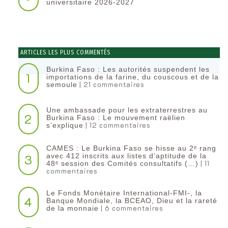
universitaire 2026-2027
ARTICLES LES PLUS COMMENTÉS
Burkina Faso : Les autorités suspendent les
1
importations de la farine, du couscous et de la
| 21 commentaires
semoule
Une ambassade pour les extraterrestres au
2
Burkina Faso : Le mouvement raëlien
| 12 commentaires
s’explique
CAMES : Le Burkina Faso se hisse au 2ᵉ rang
3
avec 412 inscrits aux listes d’aptitude de la
| 11
48ᵉ session des Comités consultatifs (…)
commentaires
Le Fonds Monétaire International-FMI-, la
4
Banque Mondiale, la BCEAO, Dieu et la rareté
| 6 commentaires
de la monnaie