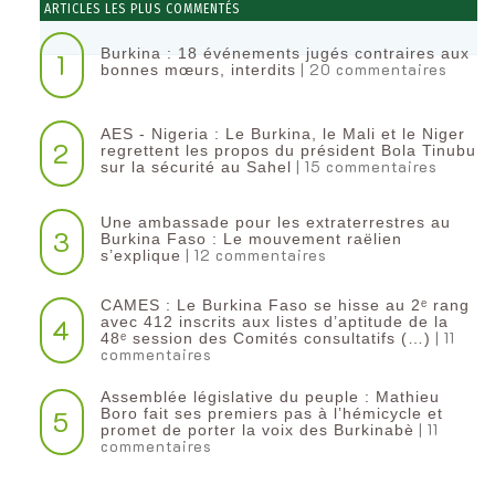
ARTICLES LES PLUS COMMENTÉS
Burkina : 18 événements jugés contraires aux
1
| 20 commentaires
bonnes mœurs, interdits
AES - Nigeria : Le Burkina, le Mali et le Niger
2
regrettent les propos du président Bola Tinubu
| 15 commentaires
sur la sécurité au Sahel
Une ambassade pour les extraterrestres au
3
Burkina Faso : Le mouvement raëlien
| 12 commentaires
s’explique
CAMES : Le Burkina Faso se hisse au 2ᵉ rang
4
avec 412 inscrits aux listes d’aptitude de la
| 11
48ᵉ session des Comités consultatifs (…)
commentaires
Assemblée législative du peuple : Mathieu
5
Boro fait ses premiers pas à l’hémicycle et
| 11
promet de porter la voix des Burkinabè
commentaires