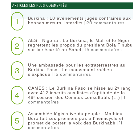
ARTICLES LES PLUS COMMENTÉS
Burkina : 18 événements jugés contraires aux
1
| 20 commentaires
bonnes mœurs, interdits
AES - Nigeria : Le Burkina, le Mali et le Niger
2
regrettent les propos du président Bola Tinubu
| 15 commentaires
sur la sécurité au Sahel
Une ambassade pour les extraterrestres au
3
Burkina Faso : Le mouvement raëlien
| 12 commentaires
s’explique
CAMES : Le Burkina Faso se hisse au 2ᵉ rang
4
avec 412 inscrits aux listes d’aptitude de la
| 11
48ᵉ session des Comités consultatifs (…)
commentaires
Assemblée législative du peuple : Mathieu
5
Boro fait ses premiers pas à l’hémicycle et
| 11
promet de porter la voix des Burkinabè
commentaires