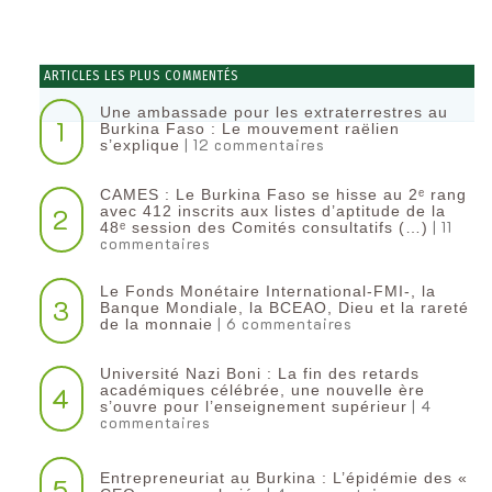
ARTICLES LES PLUS COMMENTÉS
Une ambassade pour les extraterrestres au
1
Burkina Faso : Le mouvement raëlien
| 12 commentaires
s’explique
CAMES : Le Burkina Faso se hisse au 2ᵉ rang
2
avec 412 inscrits aux listes d’aptitude de la
| 11
48ᵉ session des Comités consultatifs (…)
commentaires
Le Fonds Monétaire International-FMI-, la
3
Banque Mondiale, la BCEAO, Dieu et la rareté
| 6 commentaires
de la monnaie
Université Nazi Boni : La fin des retards
4
académiques célébrée, une nouvelle ère
| 4
s’ouvre pour l’enseignement supérieur
commentaires
Entrepreneuriat au Burkina : L’épidémie des «
5