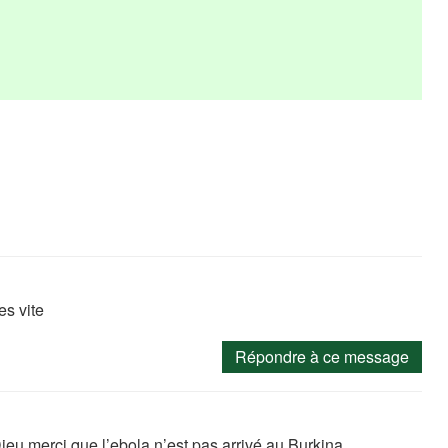
es vite
Répondre à ce message
eu merci que l’ebola n’est pas arrivé au Burkina.