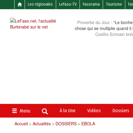
Les régionales
Lefaso-TV
Fasorama
Tourisme
Fa
Proverbe du Jour :
“Le bonheu
chose qui se multiplie quand il
Coelho Ecrivain brés
À la Une
Vidéos
Dossiers
Menu
Accueil
>
Actualités
>
DOSSIERS
>
EBOLA