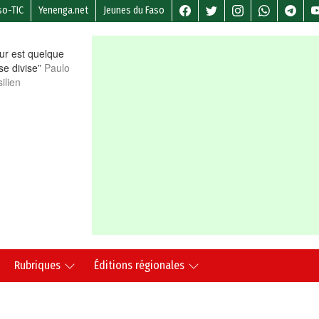
so-TIC
Yenenga.net
Jeunes du Faso
r est quelque
 se divise”
Paulo
ilien
Rubriques
Éditions régionales