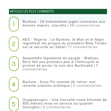
ARTICLES LES PLUS COMMENTÉS
Burkina : 18 événements jugés contraires aux
1
| 28 commentaires
bonnes mœurs, interdits
AES - Nigeria : Le Burkina, le Mali et le Niger
2
regrettent les propos du président Bola Tinubu
| 17 commentaires
sur la sécurité au Sahel
Assemblée législative du peuple : Mathieu
3
Boro fait ses premiers pas à l’hémicycle et
| 11
promet de porter la voix des Burkinabè
commentaires
Burkina : Kosa Pic sommé de retirer une
4
| 5 commentaires
récente création artistique
Ouagadougou : Une nouvelle route bitumée de
5
800 mètres mise en service au quartier
| 5 commentaires
Gounghin