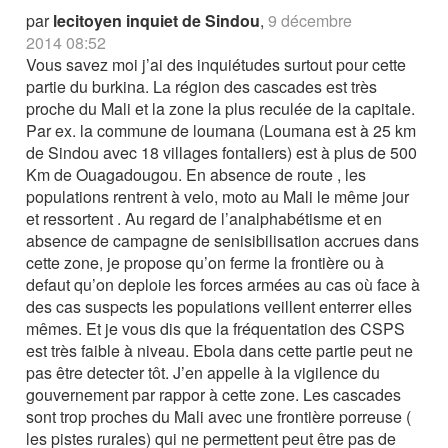
par
lecitoyen inquiet de Sindou
,
9 décembre
2014 08:52
Vous savez moi j’ai des inquiétudes surtout pour cette
partie du burkina. La région des cascades est très
proche du Mali et la zone la plus reculée de la capitale.
Par ex. la commune de loumana (Loumana est à 25 km
de Sindou avec 18 villages fontaliers) est à plus de 500
Km de Ouagadougou. En absence de route , les
populations rentrent à velo, moto au Mali le même jour
et ressortent . Au regard de l’analphabétisme et en
absence de campagne de senisibilisation accrues dans
cette zone, je propose qu’on ferme la frontière ou à
defaut qu’on deploie les forces armées au cas où face à
des cas suspects les populations veillent enterrer elles
mêmes. Et je vous dis que la fréquentation des CSPS
est très faible à niveau. Ebola dans cette partie peut ne
pas être detecter tôt. J’en appelle à la vigilence du
gouvernement par rappor à cette zone. Les cascades
sont trop proches du Mali avec une frontière porreuse (
les pistes rurales) qui ne permettent peut être pas de