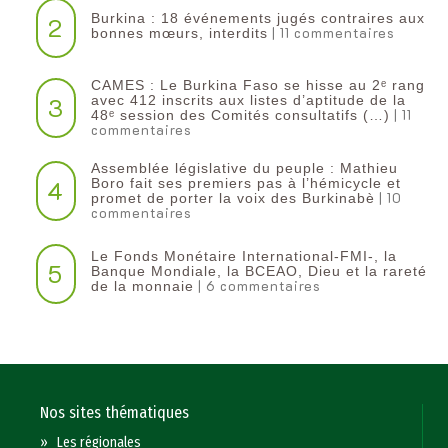
Burkina : 18 événements jugés contraires aux
2
| 11 commentaires
bonnes mœurs, interdits
CAMES : Le Burkina Faso se hisse au 2ᵉ rang
3
avec 412 inscrits aux listes d’aptitude de la
| 11
48ᵉ session des Comités consultatifs (…)
commentaires
Assemblée législative du peuple : Mathieu
4
Boro fait ses premiers pas à l’hémicycle et
| 10
promet de porter la voix des Burkinabè
commentaires
Le Fonds Monétaire International-FMI-, la
5
Banque Mondiale, la BCEAO, Dieu et la rareté
| 6 commentaires
de la monnaie
Nos sites thématiques
»
Les régionales