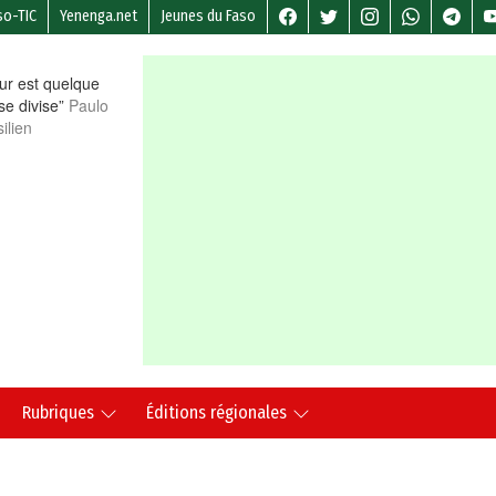
so-TIC
Yenenga.net
Jeunes du Faso
r est quelque
 se divise”
Paulo
ilien
Rubriques
Éditions régionales