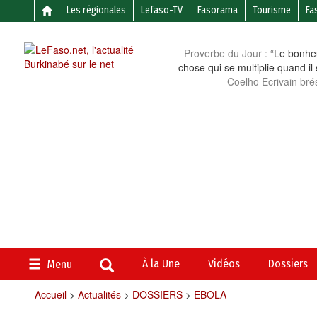
Les régionales
Lefaso-TV
Fasorama
Tourisme
Fa
Proverbe du Jour :
“Le bonheu
chose qui se multiplie quand il
Coelho Ecrivain brés
À la Une
Vidéos
Dossiers
Menu
Accueil
>
Actualités
>
DOSSIERS
>
EBOLA