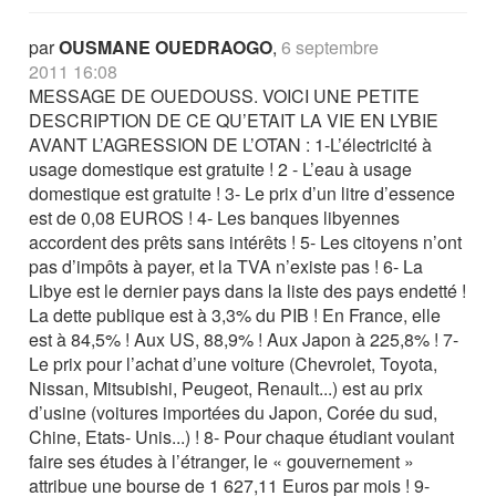
par
OUSMANE OUEDRAOGO
,
6 septembre
2011 16:08
MESSAGE DE OUEDOUSS. VOICI UNE PETITE
DESCRIPTION DE CE QU’ETAIT LA VIE EN LYBIE
AVANT L’AGRESSION DE L’OTAN : 1-L’électricité à
usage domestique est gratuite ! 2 - L’eau à usage
domestique est gratuite ! 3- Le prix d’un litre d’essence
est de 0,08 EUROS ! 4- Les banques libyennes
accordent des prêts sans intérêts ! 5- Les citoyens n’ont
pas d’impôts à payer, et la TVA n’existe pas ! 6- La
Libye est le dernier pays dans la liste des pays endetté !
La dette publique est à 3,3% du PIB ! En France, elle
est à 84,5% ! Aux US, 88,9% ! Aux Japon à 225,8% ! 7-
Le prix pour l’achat d’une voiture (Chevrolet, Toyota,
Nissan, Mitsubishi, Peugeot, Renault...) est au prix
d’usine (voitures importées du Japon, Corée du sud,
Chine, Etats- Unis...) ! 8- Pour chaque étudiant voulant
faire ses études à l’étranger, le « gouvernement »
attribue une bourse de 1 627,11 Euros par mois ! 9-