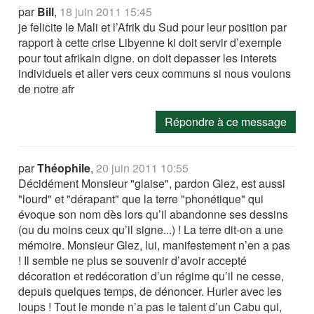
par
Bill
,
18 juin 2011 15:45
je felicite le Mali et l’Afrik du Sud pour leur position par
rapport à cette crise Libyenne ki doit servir d’exemple
pour tout afrikain digne. on doit depasser les interets
individuels et aller vers ceux communs si nous voulons
de notre afr
Répondre à ce message
par
Théophile
,
20 juin 2011 10:55
Décidément Monsieur "glaise", pardon Glez, est aussi
"lourd" et "dérapant" que la terre "phonétique" qui
évoque son nom dès lors qu’il abandonne ses dessins
(ou du moins ceux qu’il signe...) ! La terre dit-on a une
mémoire. Monsieur Glez, lui, manifestement n’en a pas
! Il semble ne plus se souvenir d’avoir accepté
décoration et redécoration d’un régime qu’il ne cesse,
depuis quelques temps, de dénoncer. Hurler avec les
loups ! Tout le monde n’a pas le talent d’un Cabu qui,