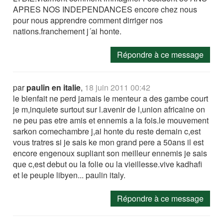
APRES NOS INDEPENDANCES encore chez nous
pour nous apprendre comment dirriger nos
nations.franchement j´ai honte.
Répondre à ce message
par
paulin en italie
,
18 juin 2011 00:42
le bienfait ne perd jamais le menteur a des gambe court
je m,inquiete surtout sur l.avenir de l,union africaine on
ne peu pas etre amis et ennemis a la fois.le mouvement
sarkon comechambre j,ai honte du reste demain c,est
vous tratres si je sais ke mon grand pere a 50ans il est
encore engenoux supliant son meilleur ennemis je sais
que c,est debut ou la folie ou la vieillesse.vive kadhafi
et le peuple libyen... paulin italy.
Répondre à ce message