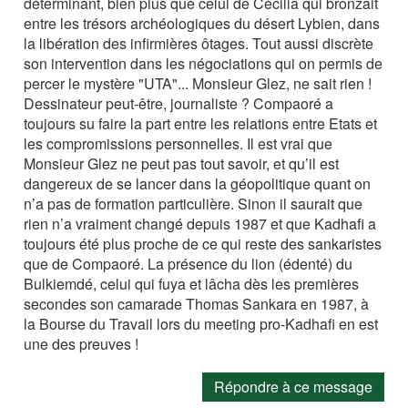
déterminant, bien plus que celui de Cécilia qui bronzait
entre les trésors archéologiques du désert Lybien, dans
la libération des infirmières ôtages. Tout aussi discrète
son intervention dans les négociations qui on permis de
percer le mystère "UTA"... Monsieur Glez, ne sait rien !
Dessinateur peut-être, journaliste ? Compaoré a
toujours su faire la part entre les relations entre Etats et
les compromissions personnelles. Il est vrai que
Monsieur Glez ne peut pas tout savoir, et qu’il est
dangereux de se lancer dans la géopolitique quant on
n’a pas de formation particulière. Sinon il saurait que
rien n’a vraiment changé depuis 1987 et que Kadhafi a
toujours été plus proche de ce qui reste des sankaristes
que de Compaoré. La présence du lion (édenté) du
Bulkiemdé, celui qui fuya et lâcha dès les premières
secondes son camarade Thomas Sankara en 1987, à
la Bourse du Travail lors du meeting pro-Kadhafi en est
une des preuves !
Répondre à ce message