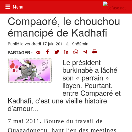
Accueil
>
Actualités
>
International
Menu
Compaoré, le chouchou
émancipé de Kadhafi
Publié le vendredi 17 juin 2011 à 19h52min
PARTAGER :
Le président
burkinabè a lâché
son « parrain »
libyen. Pourtant,
entre Compaoré et
Kadhafi, c’est une vieille histoire
d’amour...
7 mai 2011. Bourse du travail de
Ouagadougou, haut lieu des meetings