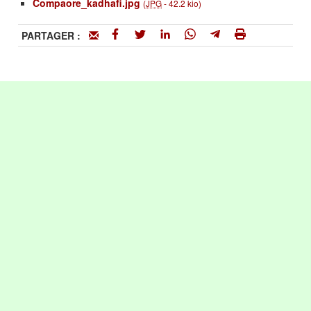
Compaore_kadhafi.jpg
(
JPG
-
42.2 kio
)
PARTAGER :