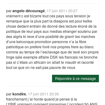
par
angelo découragé
,
17 juin 2011 20:27
vraiment c est bizarre tout ces pays sous tension je
remarque que la plus part la diaspora est pour kelke
chose dedant entrain de donné des lecture éroné de la
politique de leur pays aux medias etranger soutenu par
des aigris ki reve d’une posibité de gravir les marches
d’une kelconque promotion personne n’a la fibre
patriotique on prefere livré nos propres frere au blanc
comme au temps de l’esclavage que de lavé son propre
linge sale exemple affaire DSK les francais ne bronche
pas si c’étais un africain on allait le maudir et raconté
tout ce que on ne sait pas pauvre de nous
Répondre à ce message
par
kondire
,
17 juin 2011 20:35
franchemant j´ai honte quand je pense á la
LYBIE.vraiment comment immaginer l´occident 50 ANS