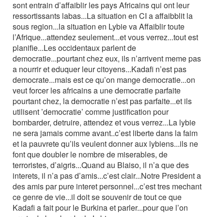
sont entrain d’affaiblir les pays Africains qui ont leur
ressortissants labas...La situation en CI a affaibblit la
sous region...la situation en Lybie va Affaiblir toute
l’Afrique...attendez seulement...et vous verrez...tout est
planifie...Les occidentaux parlent de
democratie...pourtant chez eux, ils n’arrivent meme pas
a nourrir et eduquer leur citoyens...Kadafi n’est pas
democrate...mais est ce qu’on mange democratie...on
veut forcer les africains a une democratie parfaite
pourtant chez, la democratie n’est pas parfaite...et ils
utilisent ’democratie’ comme justification pour
bombarder, detruire, attendez et vous verrez...La lybie
ne sera jamais comme avant..c’est liberte dans la faim
et la pauvrete qu’ils veulent donner aux lybiens...ils ne
font que doubler le nombre de miserables, de
terroristes, d’aigris...Quand au Blaiso, il n’a que des
interets, il n’a pas d’amis...c’est clair...Notre President a
des amis par pure interet personnel...c’est tres mechant
ce genre de vie...il doit se souvenir de tout ce que
Kadafi a fait pour le Burkina et parler...pour que l’on