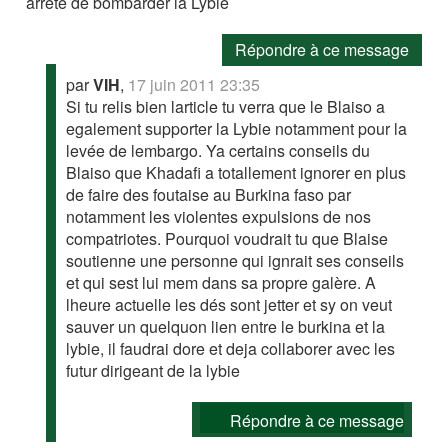
arrete de bombarder la Lybie
Répondre à ce message
par
VIH
,
17 juin 2011 23:35
Si tu relis bien larticle tu verra que le Blaiso a
egalement supporter la Lybie notamment pour la
levée de lembargo. Ya certains conseils du
Blaiso que Khadafi a totallement ignorer en plus
de faire des foutaise au Burkina faso par
notamment les violentes expulsions de nos
compatriotes. Pourquoi voudrait tu que Blaise
soutienne une personne qui ignrait ses conseils
et qui sest lui mem dans sa propre galère. A
lheure actuelle les dés sont jetter et sy on veut
sauver un quelquon lien entre le burkina et la
lybie, il faudrai dore et deja collaborer avec les
futur dirigeant de la lybie
Répondre à ce message