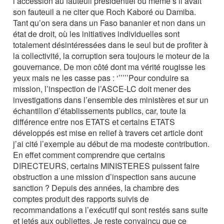
l’accession au fauteuil présidentiel ou même s’il avait
son fauteuil a ne citer que Roch Kaboré ou Damiba.
Tant qu’on sera dans un Faso bananier et non dans un
état de droit, où les initiatives individuelles sont
totalement désintéressées dans le seul but de profiter à
la collectivité, la corruption sera toujours le moteur de la
gouvernance. De mon côté dont ma vérité rougisse les
yeux mais ne les casse pas : ‘’’’’’Pour conduire sa
mission, l’inspection de l’ASCE-LC doit mener des
investigations dans l’ensemble des ministères et sur un
échantillon d’établissements publics, car, toute la
différence entre nos ETATS et certains ETATS
développés est mise en relief à travers cet article dont
j’ai cité l’exemple au début de ma modeste contribution.
En effet comment comprendre que certains
DIRECTEURS, certains MINISTERES puissent faire
obstruction a une mission d’inspection sans aucune
sanction ? Depuis des années, la chambre des
comptes produit des rapports suivis de
recommandations a l’exécutif qui sont restés sans suite
et jetés aux oubliettes. Je reste convaincu que ce