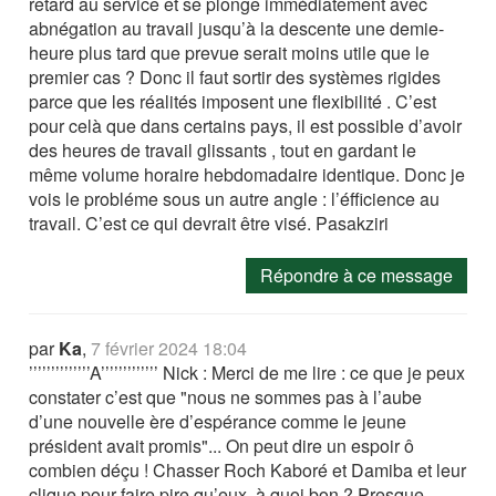
retard au service et se plonge immédiatement avec
abnégation au travail jusqu’à la descente une demie-
heure plus tard que prevue serait moins utile que le
premier cas ? Donc il faut sortir des systèmes rigides
parce que les réalités imposent une flexibilité . C’est
pour celà que dans certains pays, il est possible d’avoir
des heures de travail glissants , tout en gardant le
même volume horaire hebdomadaire identique. Donc je
vois le probléme sous un autre angle : l’éfficience au
travail. C’est ce qui devrait être visé. Pasakziri
Répondre à ce message
par
Ka
,
7 février 2024 18:04
’’’’’’’’’’’’’’A’’’’’’’’’’’’’ Nick : Merci de me lire : ce que je peux
constater c’est que "nous ne sommes pas à l’aube
d’une nouvelle ère d’espérance comme le jeune
président avait promis"... On peut dire un espoir ô
combien déçu ! Chasser Roch Kaboré et Damiba et leur
clique pour faire pire qu’eux, à quoi bon ? Presque