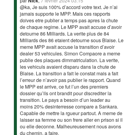
par
Nick
,
7 février 2024 03:15
@ka, Je suis 100% d’accord votre text. Je n’ai
jamais supporte le MPP. Mais ces rapports
doives etre publier a temps pas apres la chute
de chaque regime. Le MPP avait accuse d’avoir
detourne 86 Milliards. La verite plus de 84
Milliards des 86 etaient detourne sous Blaise. Le
meme MPP avait accuse la transition d’avoir
dealer 53 vehicules. Simon Compaore a meme
publie des plaques dimmatriculation. La verite,
les vehiculs avaient disparu dans la chute de
Blaise. La transition a fait le constat mais a fait
l’erreur de n’avoir pas publier le rapport. Quand
le MPP est arrive, ce fut l’un des premiers
dossier qu’ils ont brandit pour discrediter la
transition. Le pays a besoin d’un leader au
moins 20% desinterresse compare a Sankara.
Capable de mettre la rgueur partout. A meme de
laisser sa femme ou son frere aller en prison si il
ou elle deconne. Malheureusement nous avons
du chemin. a faire.