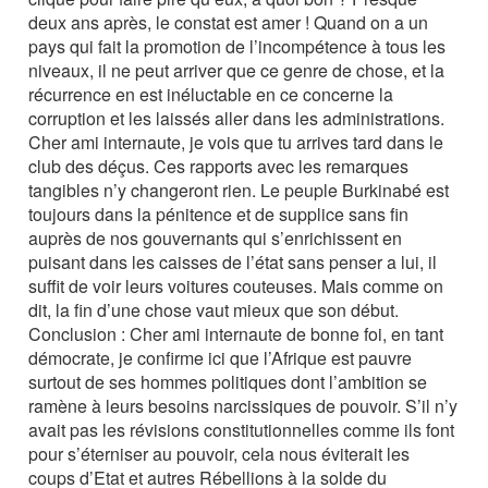
deux ans après, le constat est amer ! Quand on a un
pays qui fait la promotion de l’incompétence à tous les
niveaux, il ne peut arriver que ce genre de chose, et la
récurrence en est inéluctable en ce concerne la
corruption et les laissés aller dans les administrations.
Cher ami internaute, je vois que tu arrives tard dans le
club des déçus. Ces rapports avec les remarques
tangibles n’y changeront rien. Le peuple Burkinabé est
toujours dans la pénitence et de supplice sans fin
auprès de nos gouvernants qui s’enrichissent en
puisant dans les caisses de l’état sans penser a lui, il
suffit de voir leurs voitures couteuses. Mais comme on
dit, la fin d’une chose vaut mieux que son début.
Conclusion : Cher ami internaute de bonne foi, en tant
démocrate, je confirme ici que l’Afrique est pauvre
surtout de ses hommes politiques dont l’ambition se
ramène à leurs besoins narcissiques de pouvoir. S’il n’y
avait pas les révisions constitutionnelles comme ils font
pour s’éterniser au pouvoir, cela nous éviterait les
coups d’Etat et autres Rébellions à la solde du