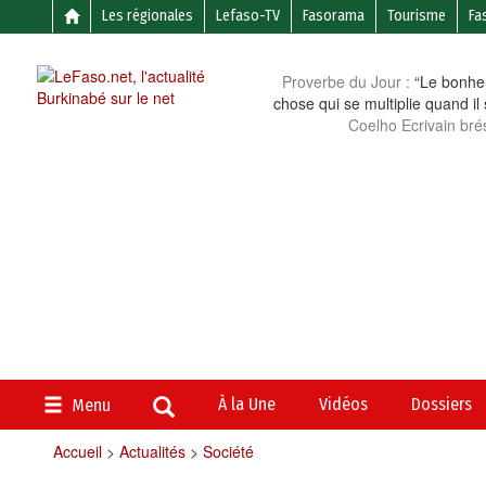
Les régionales
Lefaso-TV
Fasorama
Tourisme
Fa
Proverbe du Jour :
“Le bonheu
chose qui se multiplie quand il
Coelho Ecrivain brés
À la Une
Vidéos
Dossiers
Menu
Accueil
>
Actualités
>
Société