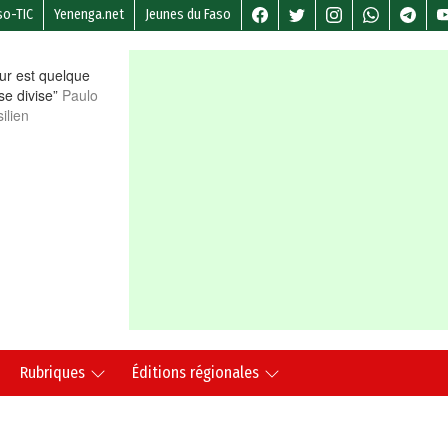
so-TIC
Yenenga.net
Jeunes du Faso
r est quelque
 se divise”
Paulo
ilien
Rubriques
Éditions régionales