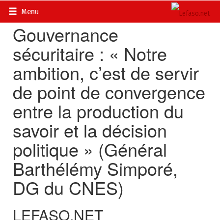
Accueil
>
Actualités
>
Société
Menu
Gouvernance
sécuritaire : « Notre
ambition, c’est de servir
de point de convergence
entre la production du
savoir et la décision
politique » (Général
Barthélémy Simporé,
DG du CNES)
LEFASO.NET