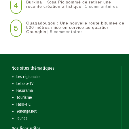
Burkina : Kosa Pic sommé de retirer une
4
| 5 commentaires
récente création artistique
Ouagadougou : Une nouvelle route bitumée de
5
800 mètres mise en service au quartier
| 5 commentaires
Gounghin
Nos sites thématiques
»
Les régionales
»
Lefaso-TV
»
Fasorama
»
Tourisme
»
Faso-TIC
»
Yenenga.net
»
Jeunes
Nos liens utiles