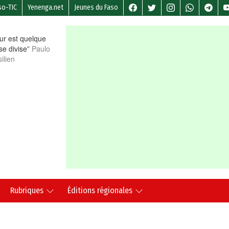
so-TIC
Yenenga.net
Jeunes du Faso
r est quelque
 se divise”
Paulo
ilien
Rubriques
Éditions régionales