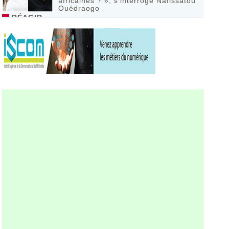
africaines ? », s’interroge Nafissatou
Ouédraogo
RÉAGIR