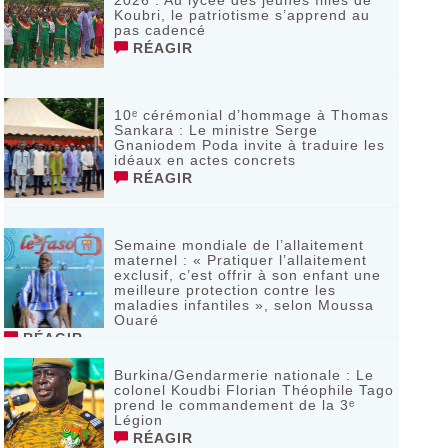
2026 : Au lycée des jeunes filles de
Koubri, le patriotisme s’apprend au
pas cadencé
RÉAGIR
10ᵉ cérémonial d’hommage à Thomas
Sankara : Le ministre Serge
Gnaniodem Poda invite à traduire les
idéaux en actes concrets
RÉAGIR
Semaine mondiale de l’allaitement
maternel : « Pratiquer l’allaitement
exclusif, c’est offrir à son enfant une
meilleure protection contre les
maladies infantiles », selon Moussa
Ouaré
RÉAGIR
Burkina/Gendarmerie nationale : Le
colonel Koudbi Florian Théophile Tago
prend le commandement de la 3ᵉ
Légion
RÉAGIR