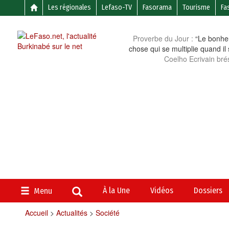
Les régionales
Lefaso-TV
Fasorama
Tourisme
Fa
Proverbe du Jour :
“Le bonheu
chose qui se multiplie quand il
Coelho Ecrivain brés
À la Une
Vidéos
Dossiers
Menu
Accueil
>
Actualités
>
Société