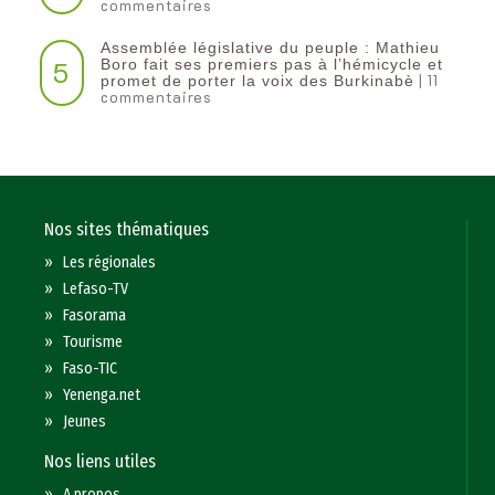
commentaires
Assemblée législative du peuple : Mathieu
5
Boro fait ses premiers pas à l’hémicycle et
| 11
promet de porter la voix des Burkinabè
commentaires
Nos sites thématiques
»
Les régionales
»
Lefaso-TV
»
Fasorama
»
Tourisme
»
Faso-TIC
»
Yenenga.net
»
Jeunes
Nos liens utiles
»
A propos...