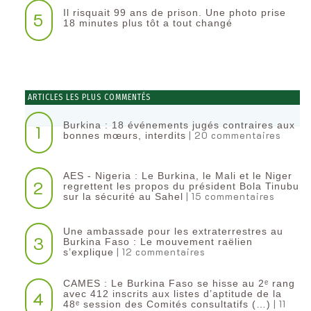
Il risquait 99 ans de prison. Une photo prise
5
18 minutes plus tôt a tout changé
ARTICLES LES PLUS COMMENTÉS
Burkina : 18 événements jugés contraires aux
1
| 20 commentaires
bonnes mœurs, interdits
AES - Nigeria : Le Burkina, le Mali et le Niger
2
regrettent les propos du président Bola Tinubu
| 15 commentaires
sur la sécurité au Sahel
Une ambassade pour les extraterrestres au
3
Burkina Faso : Le mouvement raëlien
| 12 commentaires
s’explique
CAMES : Le Burkina Faso se hisse au 2ᵉ rang
4
avec 412 inscrits aux listes d’aptitude de la
| 11
48ᵉ session des Comités consultatifs (…)