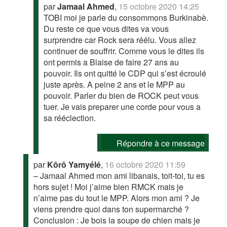
par
Jamaal Ahmed
,
15 octobre 2020 14:25
TOBI moi je parle du consommons Burkinabè.
Du reste ce que vous dites va vous
surprendre car Rock sera réélu. Vous allez
continuer de souffrir. Comme vous le dites ils
ont permis a Blaise de faire 27 ans au
pouvoir. Ils ont quitté le CDP qui s’est écroulé
juste après. A peine 2 ans et le MPP au
pouvoir. Parler du bien de ROCK peut vous
tuer. Je vais preparer une corde pour vous a
sa rééclection.
Répondre à ce message
par
Kôrô Yamyélé
,
16 octobre 2020 11:59
– Jamaal Ahmed mon ami libanais, toit-toi, tu es
hors sujet ! Moi j’aime bien RMCK mais je
n’aime pas du tout le MPP. Alors mon ami ? Je
viens prendre quoi dans ton supermarché ?
Conclusion : Je bois la soupe de chien mais je