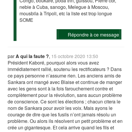
Congo, boukare, poda trin, guissou, Pierre cdr,
nebie à Cuba, sanogo, Melegue à Moscou,
mousbila à Tripoli, etc la liste est trop longue
SOME
Répondre à ce message
par
A qui la faute ?
,
15 octobre 2020 13:50
Président Kaboré, pourquoi alors vous avez
immédiatement rallié, soutenu les rectificateurs ? Dans
ce pays personne n’assume rien. Les anciens amis de
Sankara ont mangé avec Blaise et continue de manger
avec les gens sont à la fois farouchement contre et
complètement pour la révolution, sans aucun problème
de conscience. Ce sont les élections ; chacun citera le
nom de Sankara pour avoir les voix. Mais ayons le
courage de dire que les fusils n’ont jamais résolu un
problème. Ou alors ils résolvent un petit problème et en
crée un gigantesque. Et cela arrive quand les fils et