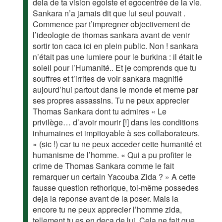
dela de ta vision egoiste et egocentrée de la vie.
Sankara n’a jamais dit que lui seul pouvait .
Commence par t’impregner objectivement de
l’ideologie de thomas sankara avant de venir
sortir ton caca ici en plein public. Non ! sankara
n’était pas une lumiere pour le burkina : il était le
soleil pour l’Humanité.. Et je comprends que tu
souffres et t’irrites de voir sankara magnifié
aujourd’hui partout dans le monde et meme par
ses propres assassins. Tu ne peux apprecier
Thomas Sankara dont tu admires « Le
privilège… d’avoir mourir [!] dans les conditions
inhumaines et impitoyable à ses collaborateurs.
» (sic !) car tu ne peux acceder cette humanité et
humanisme de l’homme. « Qui a pu profiter le
crime de Thomas Sankara comme le fait
remarquer un certain Yacouba Zida ? » A cette
fausse question rethorique, toi-même possedes
deja la reponse avant de la poser. Mais la
encore tu ne peux apprecier l’homme zida,
tellement tu es en deca de lui. Cela ne fait que