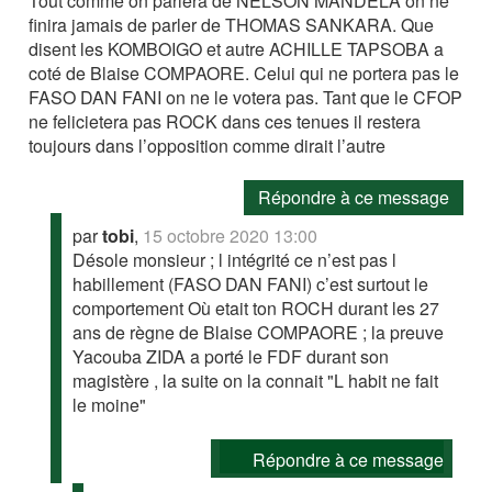
Tout comme on parlera de NELSON MANDELA on ne
finira jamais de parler de THOMAS SANKARA. Que
disent les KOMBOIGO et autre ACHILLE TAPSOBA a
coté de Blaise COMPAORE. Celui qui ne portera pas le
FASO DAN FANI on ne le votera pas. Tant que le CFOP
ne felicietera pas ROCK dans ces tenues il restera
toujours dans l’opposition comme dirait l’autre
Répondre à ce message
par
tobi
,
15 octobre 2020 13:00
Désole monsieur ; l intégrité ce n’est pas l
habillement (FASO DAN FANI) c’est surtout le
comportement Où etait ton ROCH durant les 27
ans de règne de Blaise COMPAORE ; la preuve
Yacouba ZIDA a porté le FDF durant son
magistère , la suite on la connait "L habit ne fait
le moine"
Répondre à ce message