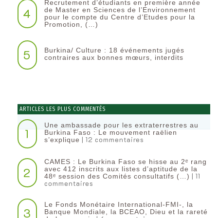
Recrutement d’étudiants en première année
4
de Master en Sciences de l’Environnement
pour le compte du Centre d’Etudes pour la
Promotion, (…)
Burkina/ Culture : 18 événements jugés
5
contraires aux bonnes mœurs, interdits
ARTICLES LES PLUS COMMENTÉS
Une ambassade pour les extraterrestres au
1
Burkina Faso : Le mouvement raëlien
| 12 commentaires
s’explique
CAMES : Le Burkina Faso se hisse au 2ᵉ rang
2
avec 412 inscrits aux listes d’aptitude de la
| 11
48ᵉ session des Comités consultatifs (…)
commentaires
Le Fonds Monétaire International-FMI-, la
3
Banque Mondiale, la BCEAO, Dieu et la rareté