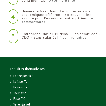
| 6 commentaires
de la monnaie
Université Nazi Boni : La fin des retards
4
académiques célébrée, une nouvelle ère
| 4
s’ouvre pour l’enseignement supérieur
commentaires
Entrepreneuriat au Burkina : L’épidémie des «
5
| 4 commentaires
CEO » sans salariés
Nos sites thématiques
»
Les régionales
»
Lefaso-TV
»
Fasorama
»
Tourisme
»
Faso-TIC
»
Yenenga.net