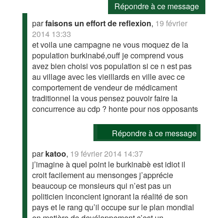
Répondre à ce message
par
faisons un effort de reflexion
,
19 février
2014 13:33
et voila une campagne ne vous moquez de la
population burkinabé,ouff je comprend vous
avez bien choisi vos population si ce n est pas
au village avec les vieillards en ville avec ce
comportement de vendeur de médicament
traditionnel la vous pensez pouvoir faire la
concurrence au cdp ? honte pour nos opposants
Répondre à ce message
par
katoo
,
19 février 2014 14:37
j’imagine à quel point le burkinabè est idiot il
croit facilement au mensonges j’apprécie
beaucoup ce monsieurs qui n’est pas un
politicien inconcient ignorant la réalité de son
pays et le rang qu’il occupe sur le plan mondial
en matière de devéloppement c’est un