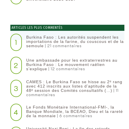
ARTICLES LES PLUS COMMENTÉS
Burkina Faso : Les autorités suspendent les
1
importations de la farine, du couscous et de la
| 21 commentaires
semoule
Une ambassade pour les extraterrestres au
2
Burkina Faso : Le mouvement raëlien
| 12 commentaires
s’explique
CAMES : Le Burkina Faso se hisse au 2ᵉ rang
3
avec 412 inscrits aux listes d’aptitude de la
| 11
48ᵉ session des Comités consultatifs (…)
commentaires
Le Fonds Monétaire International-FMI-, la
4
Banque Mondiale, la BCEAO, Dieu et la rareté
| 6 commentaires
de la monnaie
Université Nazi Boni : La fin des retards