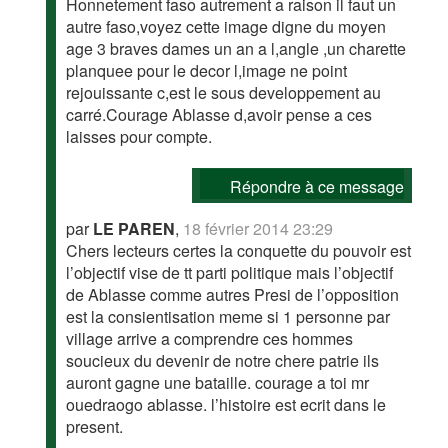
Honnetement faso autrement a raison il faut un
autre faso,voyez cette image digne du moyen
age 3 braves dames un an a l,angle ,un charette
planquee pour le decor l,image ne point
rejouissante c,est le sous developpement au
carré.Courage Ablasse d,avoir pense a ces
laisses pour compte.
Répondre à ce message
par
LE PAREN
,
18 février 2014 23:29
Chers lecteurs certes la conquette du pouvoir est
l’objectif vise de tt parti politique mais l’objectif
de Ablasse comme autres Presi de l’opposition
est la consientisation meme si 1 personne par
village arrive a comprendre ces hommes
soucieux du devenir de notre chere patrie ils
auront gagne une bataille. courage a toi mr
ouedraogo ablasse. l’histoire est ecrit dans le
present.