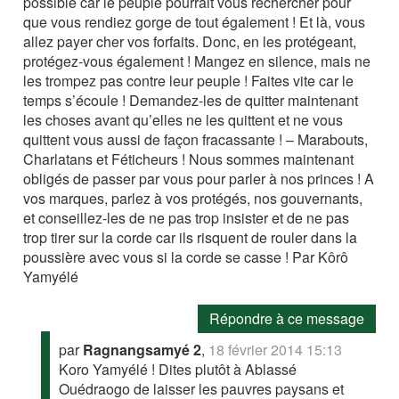
possible car le peuple pourrait vous rechercher pour
que vous rendiez gorge de tout également ! Et là, vous
allez payer cher vos forfaits. Donc, en les protégeant,
protégez-vous également ! Mangez en silence, mais ne
les trompez pas contre leur peuple ! Faites vite car le
temps s’écoule ! Demandez-les de quitter maintenant
les choses avant qu’elles ne les quittent et ne vous
quittent vous aussi de façon fracassante ! – Marabouts,
Charlatans et Féticheurs ! Nous sommes maintenant
obligés de passer par vous pour parler à nos princes ! A
vos marques, parlez à vos protégés, nos gouvernants,
et conseillez-les de ne pas trop insister et de ne pas
trop tirer sur la corde car ils risquent de rouler dans la
poussière avec vous si la corde se casse ! Par Kôrô
Yamyélé
Répondre à ce message
par
Ragnangsamyé 2
,
18 février 2014 15:13
Koro Yamyélé ! Dites plutôt à Ablassé
Ouédraogo de laisser les pauvres paysans et