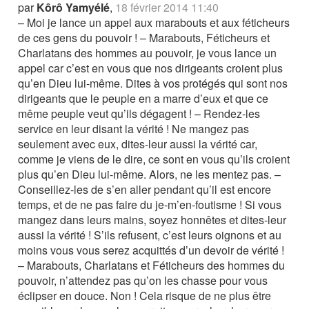
par
Kôrô Yamyélé
,
18 février 2014 11:40
– Moi je lance un appel aux marabouts et aux féticheurs
de ces gens du pouvoir ! – Marabouts, Féticheurs et
Charlatans des hommes au pouvoir, je vous lance un
appel car c’est en vous que nos dirigeants croient plus
qu’en Dieu lui-même. Dites à vos protégés qui sont nos
dirigeants que le peuple en a marre d’eux et que ce
même peuple veut qu’ils dégagent ! – Rendez-les
service en leur disant la vérité ! Ne mangez pas
seulement avec eux, dites-leur aussi la vérité car,
comme je viens de le dire, ce sont en vous qu’ils croient
plus qu’en Dieu lui-même. Alors, ne les mentez pas. –
Conseillez-les de s’en aller pendant qu’il est encore
temps, et de ne pas faire du je-m’en-foutisme ! Si vous
mangez dans leurs mains, soyez honnêtes et dites-leur
aussi la vérité ! S’ils refusent, c’est leurs oignons et au
moins vous vous serez acquittés d’un devoir de vérité !
– Marabouts, Charlatans et Féticheurs des hommes du
pouvoir, n’attendez pas qu’on les chasse pour vous
éclipser en douce. Non ! Cela risque de ne plus être