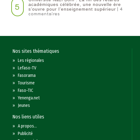
5
académiques célébrée, une nouvelle ère
| 4
s’ouvre pour l’enseignement supérieur
commentaires
Nos sites thématiques
»
Les régionales
»
Lefaso-TV
»
Fasorama
»
Tourisme
»
Faso-TIC
»
Yenenga.net
»
Jeunes
Nos liens utiles
»
A propos...
»
Publicité