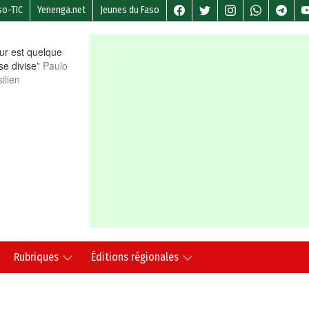
so-TIC
Yenenga.net
Jeunes du Faso
r est quelque
 se divise”
Paulo
ilien
Rubriques
Éditions régionales