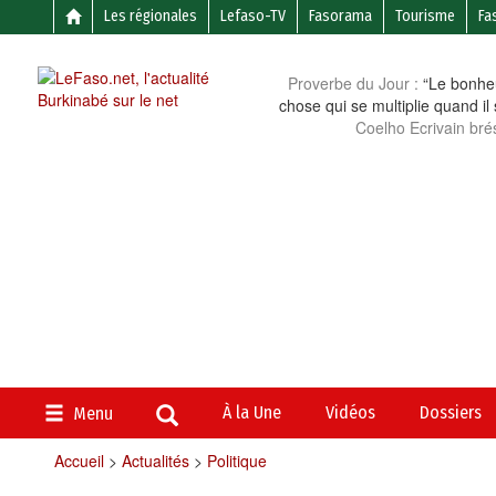
Les régionales
Lefaso-TV
Fasorama
Tourisme
Fa
Proverbe du Jour :
“Le bonheu
chose qui se multiplie quand il
Coelho Ecrivain brés
À la Une
Vidéos
Dossiers
Menu
Accueil
>
Actualités
>
Politique