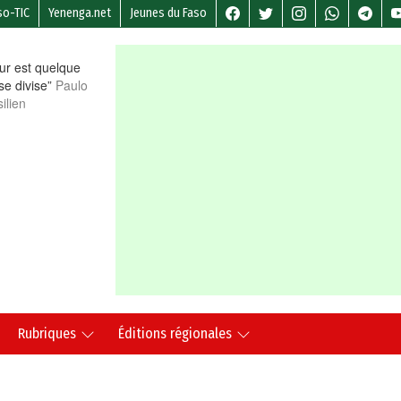
so-TIC
Yenenga.net
Jeunes du Faso
r est quelque
 se divise”
Paulo
ilien
Rubriques
Éditions régionales