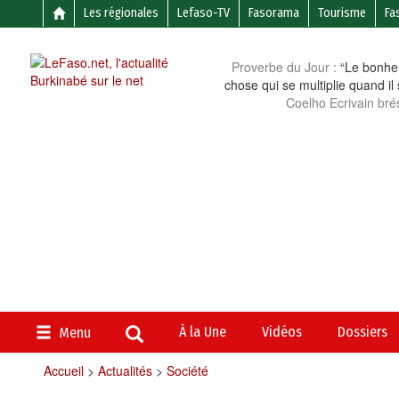
Les régionales
Lefaso-TV
Fasorama
Tourisme
Fa
Proverbe du Jour :
“Le bonheu
chose qui se multiplie quand il
Coelho Ecrivain brés
À la Une
Vidéos
Dossiers
Menu
Accueil
>
Actualités
>
Société