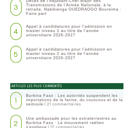
Décès de l’Adjudant-Chef Major des
3
Transmissions de l’Armée Nationale, à la
retraite, Nabikienga OUEDRAOGO Boureima :
Faire part
Appel à candidatures pour l’admission en
4
master niveau 1 au titre de l’année
universitaire 2026-2027
Appel à candidatures pour l’admission en
5
master niveau 2 au titre de l’année
universitaire 2026-2027
ARTICLES LES PLUS COMMENTÉS
Burkina Faso : Les autorités suspendent les
1
importations de la farine, du couscous et de la
| 21 commentaires
semoule
Une ambassade pour les extraterrestres au
2
Burkina Faso : Le mouvement raëlien
| 12 commentaires
s’explique