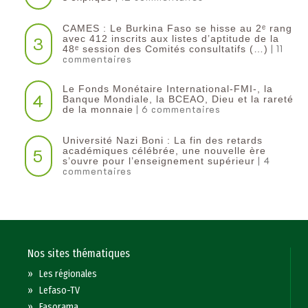
CAMES : Le Burkina Faso se hisse au 2ᵉ rang
3
avec 412 inscrits aux listes d’aptitude de la
| 11
48ᵉ session des Comités consultatifs (…)
commentaires
Le Fonds Monétaire International-FMI-, la
4
Banque Mondiale, la BCEAO, Dieu et la rareté
| 6 commentaires
de la monnaie
Université Nazi Boni : La fin des retards
5
académiques célébrée, une nouvelle ère
| 4
s’ouvre pour l’enseignement supérieur
commentaires
Nos sites thématiques
»
Les régionales
»
Lefaso-TV
»
Fasorama