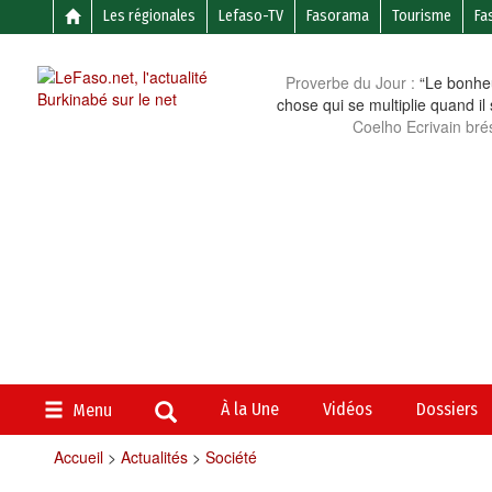
Les régionales
Lefaso-TV
Fasorama
Tourisme
Fa
Proverbe du Jour :
“Le bonheu
chose qui se multiplie quand il
Coelho Ecrivain brés
À la Une
Vidéos
Dossiers
Menu
Accueil
>
Actualités
>
Société