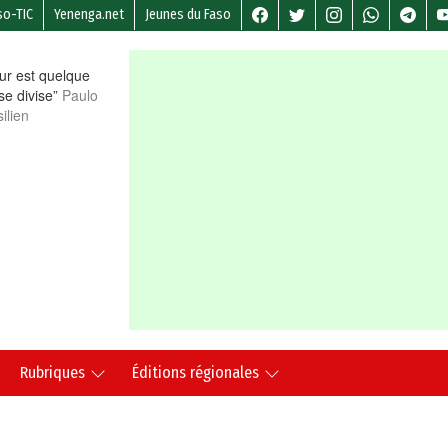
so-TIC
Yenenga.net
Jeunes du Faso
r est quelque
 se divise”
Paulo
ilien
Rubriques
Éditions régionales