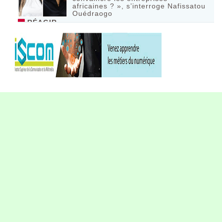
africaines ? », s’interroge Nafissatou
Ouédraogo
RÉAGIR