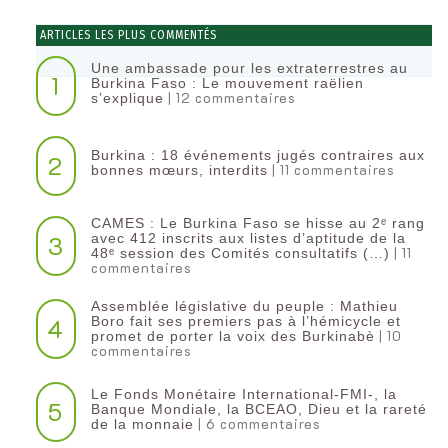
ARTICLES LES PLUS COMMENTÉS
Une ambassade pour les extraterrestres au
1
Burkina Faso : Le mouvement raëlien
| 12 commentaires
s’explique
Burkina : 18 événements jugés contraires aux
2
| 11 commentaires
bonnes mœurs, interdits
CAMES : Le Burkina Faso se hisse au 2ᵉ rang
3
avec 412 inscrits aux listes d’aptitude de la
| 11
48ᵉ session des Comités consultatifs (…)
commentaires
Assemblée législative du peuple : Mathieu
4
Boro fait ses premiers pas à l’hémicycle et
| 10
promet de porter la voix des Burkinabè
commentaires
Le Fonds Monétaire International-FMI-, la
5
Banque Mondiale, la BCEAO, Dieu et la rareté
| 6 commentaires
de la monnaie