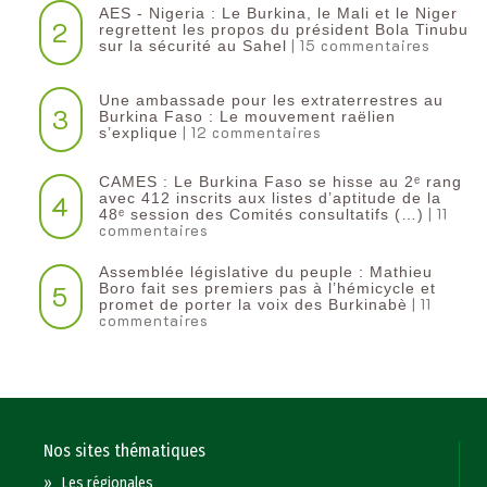
AES - Nigeria : Le Burkina, le Mali et le Niger
2
regrettent les propos du président Bola Tinubu
| 15 commentaires
sur la sécurité au Sahel
Une ambassade pour les extraterrestres au
3
Burkina Faso : Le mouvement raëlien
| 12 commentaires
s’explique
CAMES : Le Burkina Faso se hisse au 2ᵉ rang
4
avec 412 inscrits aux listes d’aptitude de la
| 11
48ᵉ session des Comités consultatifs (…)
commentaires
Assemblée législative du peuple : Mathieu
5
Boro fait ses premiers pas à l’hémicycle et
| 11
promet de porter la voix des Burkinabè
commentaires
Nos sites thématiques
»
Les régionales