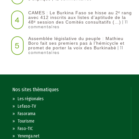
CAMES : Le Burkina Faso se hisse au 2ᵉ rang
4
avec 412 inscrits aux listes d’aptitude de la
| 11
48ᵉ session des Comités consultatifs (…)
commentaires
Assemblée législative du peuple : Mathieu
5
Boro fait ses premiers pas à l’hémicycle et
| 11
promet de porter la voix des Burkinabè
commentaires
Nos sites thématiques
»
Les régionales
»
Lefaso-TV
»
Fasorama
»
Tourisme
»
Faso-TIC
»
Yenenga.net