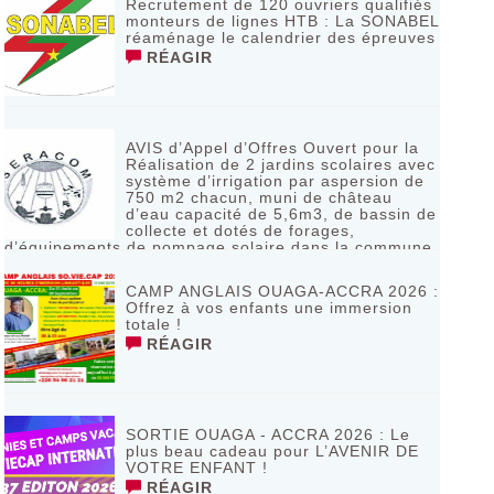
Recrutement de 120 ouvriers qualifiés
monteurs de lignes HTB : La SONABEL
réaménage le calendrier des épreuves
RÉAGIR
AVIS d’Appel d’Offres Ouvert pour la
Réalisation de 2 jardins scolaires avec
système d’irrigation par aspersion de
750 m2 chacun, muni de château
d’eau capacité de 5,6m3, de bassin de
collecte et dotés de forages,
d’équipements de pompage solaire dans la commune
de Bagassi région des BANKUI
RÉAGIR
CAMP ANGLAIS OUAGA-ACCRA 2026 :
Offrez à vos enfants une immersion
totale !
RÉAGIR
SORTIE OUAGA - ACCRA 2026 : Le
plus beau cadeau pour L’AVENIR DE
VOTRE ENFANT !
RÉAGIR