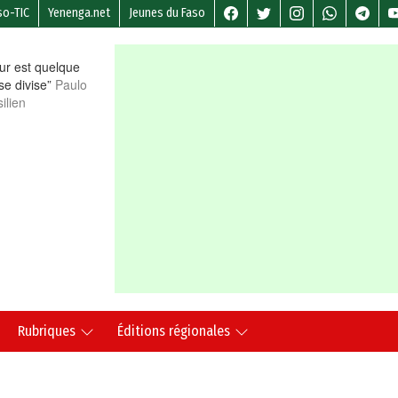
so-TIC
Yenenga.net
Jeunes du Faso
r est quelque
 se divise”
Paulo
ilien
Rubriques
Éditions régionales