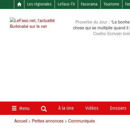
Les régionales
Lefaso-TV
Fasorama
Tourisme
Fa
Proverbe du Jour :
“Le bonheu
chose qui se multiplie quand il
Coelho Ecrivain brés
À la Une
Vidéos
Dossiers
Menu
Accueil
>
Petites annonces
>
Communiqués