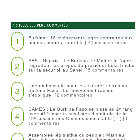
ARTICLES LES PLUS COMMENTÉS
Burkina : 18 événements jugés contraires aux
1
| 20 commentaires
bonnes mœurs, interdits
AES - Nigeria : Le Burkina, le Mali et le Niger
2
regrettent les propos du président Bola Tinubu
| 15 commentaires
sur la sécurité au Sahel
Une ambassade pour les extraterrestres au
3
Burkina Faso : Le mouvement raëlien
| 12 commentaires
s’explique
CAMES : Le Burkina Faso se hisse au 2ᵉ rang
4
avec 412 inscrits aux listes d’aptitude de la
| 11
48ᵉ session des Comités consultatifs (…)
commentaires
Assemblée législative du peuple : Mathieu
Boro fait ses premiers pas à l’hémicycle et