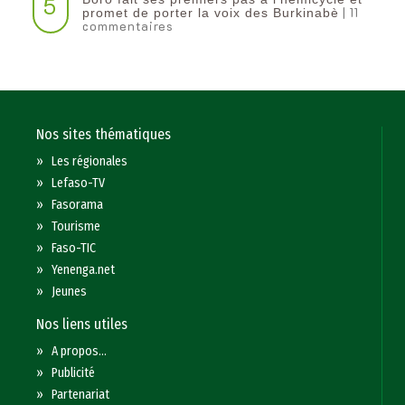
5
| 11
promet de porter la voix des Burkinabè
commentaires
Nos sites thématiques
»
Les régionales
»
Lefaso-TV
»
Fasorama
»
Tourisme
»
Faso-TIC
»
Yenenga.net
»
Jeunes
Nos liens utiles
»
A propos...
»
Publicité
»
Partenariat