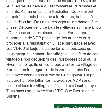
d’attaque où les terroristes habitent plus de 15 km de
leur lieu de résidence où se trouvent leurs femmes et
enfants. Karma en est une illustration. Ceux qui ont
perpétré l’ignoble besogne à la Nouhao, habitent à
moins de 20km. Des mesures vigoureuse doivent être
prises. Déloger de force tous les villages sur l’axe Bitou
- Cenkansé pour les placer en ville. Former une
quarantaine de VDP par village, les armer et puis
procéder à la réinstallation village par village et avec
ses VDP. J’ai toujours clamé fort que tous ceux qui
nous attaquent habitent les villages. Il faut faire de ces
villageois non deguerpits des PDI forcées pour qu’ils
vivent l’enfer qu’ils ont contribué à créer. Le village de
Karma, dernier deguerpit de la zone, cherche l’eau et le
pain avec torche dans la cité de Ouahigouya. On peut
aujourd’hui réinstaller Karma avec ses VDP sans
risque et tous les village situés sur l’axe Ouahigouya -
Titao sans risque avec leurs VDP. Que Dieu aide le
Burkina.
Répondre à ce message