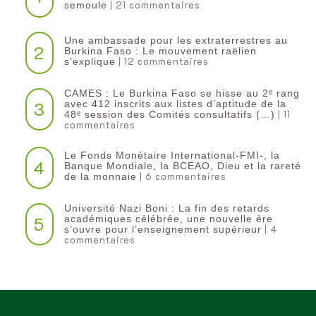
| 21 commentaires
semoule
Une ambassade pour les extraterrestres au
2
Burkina Faso : Le mouvement raëlien
| 12 commentaires
s’explique
CAMES : Le Burkina Faso se hisse au 2ᵉ rang
3
avec 412 inscrits aux listes d’aptitude de la
| 11
48ᵉ session des Comités consultatifs (…)
commentaires
Le Fonds Monétaire International-FMI-, la
4
Banque Mondiale, la BCEAO, Dieu et la rareté
| 6 commentaires
de la monnaie
Université Nazi Boni : La fin des retards
5
académiques célébrée, une nouvelle ère
| 4
s’ouvre pour l’enseignement supérieur
commentaires