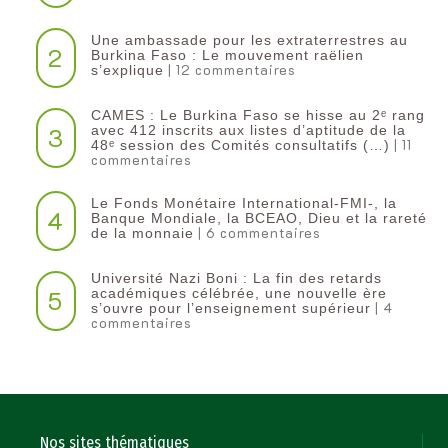
Une ambassade pour les extraterrestres au
2
Burkina Faso : Le mouvement raëlien
| 12 commentaires
s’explique
CAMES : Le Burkina Faso se hisse au 2ᵉ rang
3
avec 412 inscrits aux listes d’aptitude de la
| 11
48ᵉ session des Comités consultatifs (…)
commentaires
Le Fonds Monétaire International-FMI-, la
4
Banque Mondiale, la BCEAO, Dieu et la rareté
| 6 commentaires
de la monnaie
Université Nazi Boni : La fin des retards
5
académiques célébrée, une nouvelle ère
| 4
s’ouvre pour l’enseignement supérieur
commentaires
Nos sites thématiques