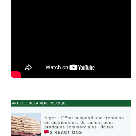
ARTICLES DE LA MÊME RUBRIQUE
Niger : L’Etat suspend une trentaine
de distributeurs de ciment pour
pratiques commerciales illicites
2 RÉACTIONS