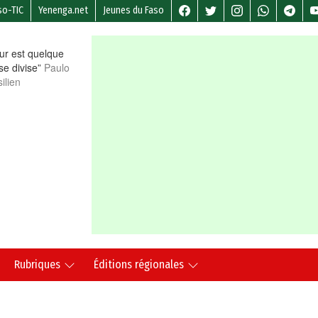
so-TIC
Yenenga.net
Jeunes du Faso
r est quelque
 se divise”
Paulo
ilien
Rubriques
Éditions régionales