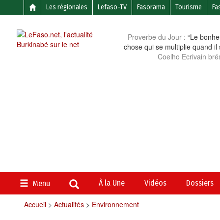
Les régionales
Lefaso-TV
Fasorama
Tourisme
Fa
Proverbe du Jour :
“Le bonheu
chose qui se multiplie quand il
Coelho Ecrivain brés
À la Une
Vidéos
Dossiers
Menu
Accueil
>
Actualités
>
Environnement